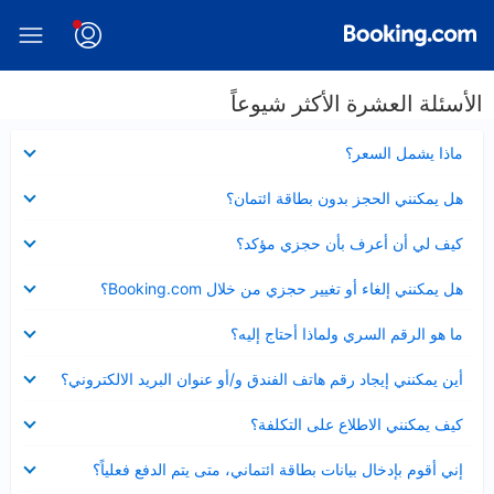
الأسئلة العشرة الأكثر شيوعاً
عرض
ماذا يشمل السعر؟
مصغر
عرض
هل يمكنني الحجز بدون بطاقة ائتمان؟
مصغر
عرض
كيف لي أن أعرف بأن حجزي مؤكد؟
مصغر
عرض
هل يمكنني إلغاء أو تغيير حجزي من خلال Booking.com؟
مصغر
عرض
ما هو الرقم السري ولماذا أحتاج إليه؟
مصغر
عرض
أين يمكنني إيجاد رقم هاتف الفندق و/أو عنوان البريد الالكتروني؟
مصغر
عرض
كيف يمكنني الاطلاع على التكلفة؟
مصغر
عرض
إني أقوم بإدخال بيانات بطاقة ائتماني، متى يتم الدفع فعلياً؟
مصغر