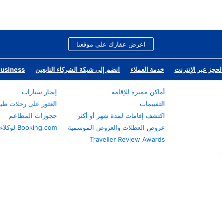
اعرض عقارك على موقعنا
لحجز عبر الإنترنت
خدمة العملاء
انضم إلى شبكة الشركاء التابعين
Business
أماكن مميزة للإقامة
إيجار سيارات
التقييمات
العثور على رحلات طي
اكتشف إقامات لمدة شهر أو أكثر
حجوزات المطاعم
عروض العطلات والعروض الموسمية
Booking.com لوكلاء السفر
Traveller Review Awards