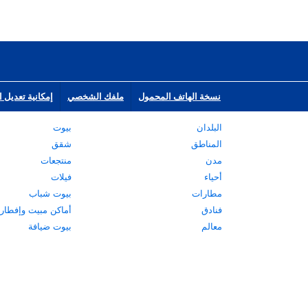
نسخة الهاتف المحمول
ملفك الشخصي
إمكانية تعديل ا
البلدان
بيوت
المناطق
شقق
مدن
منتجعات
أحياء
فيلات
مطارات
بيوت شباب
فنادق
أماكن مبيت وإفطار
معالم
بيوت ضيافة