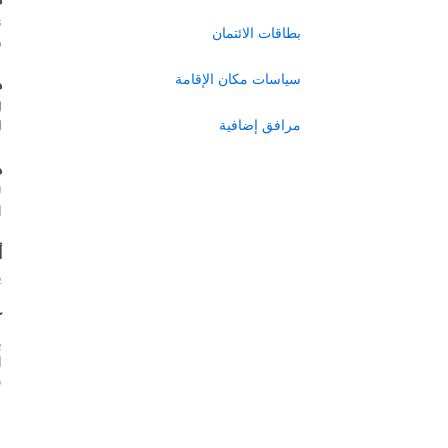
ن
بطاقات الائتمان
ر
سياسات مكان الإقامة
ه
ل
مرافق إضافية
ل
ه
ل
ا
أ
ي
ك
ب
س