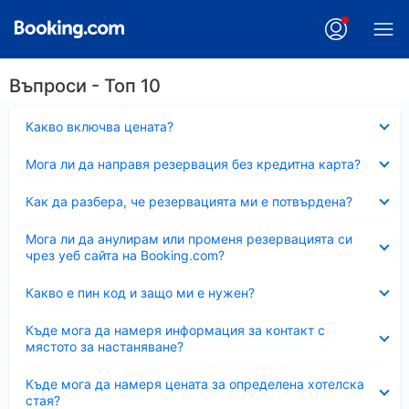
Въпроси - Топ 10
Свито
Какво включва цената?
Свито
Мога ли да направя резервация без кредитна карта?
Свито
Как да разбера, че резервацията ми е потвърдена?
Свито
Мога ли да анулирам или променя резервацията си
чрез уеб сайта на Booking.com?
Свито
Какво е пин код и защо ми е нужен?
Свито
Къде мога да намеря информация за контакт с
мястото за настаняване?
Свито
Къде мога да намеря цената за определена хотелска
стая?