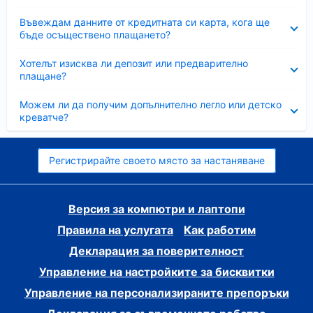
Свито
Въвеждам данните от кредитната си карта, кога ще
бъде осъществено плащането?
Свито
Хотелът изисква ли депозит или предварително
плащане?
Свито
Можем ли да получим допълнително легло или детско
креватче?
Регистрирайте своето място за настаняване
Версия за компютри и лаптопи
Правила на услугата
Как работим
Декларация за поверителност
Управление на настройките за бисквитки
Управление на персонализираните препоръки