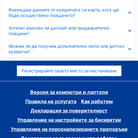
Свито
Въвеждам данните от кредитната си карта, кога ще
бъде осъществено плащането?
Свито
Хотелът изисква ли депозит или предварително
плащане?
Свито
Можем ли да получим допълнително легло или детско
креватче?
Регистрирайте своето място за настаняване
Версия за компютри и лаптопи
Правила на услугата
Как работим
Декларация за поверителност
Управление на настройките за бисквитки
Управление на персонализираните препоръки