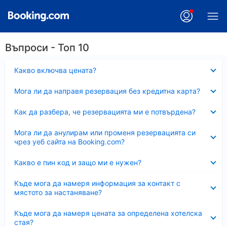
Въпроси - Топ 10
Свито
Какво включва цената?
Свито
Мога ли да направя резервация без кредитна карта?
Свито
Как да разбера, че резервацията ми е потвърдена?
Свито
Мога ли да анулирам или променя резервацията си
чрез уеб сайта на Booking.com?
Свито
Какво е пин код и защо ми е нужен?
Свито
Къде мога да намеря информация за контакт с
мястото за настаняване?
Свито
Къде мога да намеря цената за определена хотелска
стая?