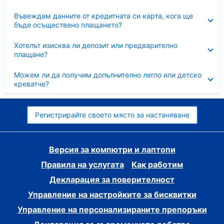
Свито
Въвеждам данните от кредитната си карта, кога ще
бъде осъществено плащането?
Свито
Хотелът изисква ли депозит или предварително
плащане?
Свито
Можем ли да получим допълнително легло или детско
креватче?
Регистрирайте своето място за настаняване
Версия за компютри и лаптопи
Правила на услугата
Как работим
Декларация за поверителност
Управление на настройките за бисквитки
Управление на персонализираните препоръки