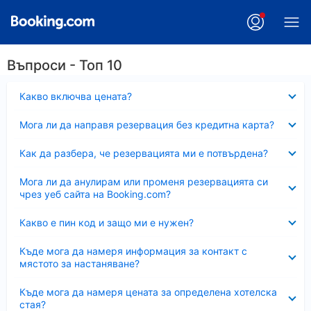
Въпроси - Топ 10
Свито
Какво включва цената?
Свито
Мога ли да направя резервация без кредитна карта?
Свито
Как да разбера, че резервацията ми е потвърдена?
Свито
Мога ли да анулирам или променя резервацията си
чрез уеб сайта на Booking.com?
Свито
Какво е пин код и защо ми е нужен?
Свито
Къде мога да намеря информация за контакт с
мястото за настаняване?
Свито
Къде мога да намеря цената за определена хотелска
стая?