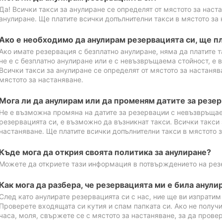
Да! Всички такси за анулиране се определят от мястото за наст
анулиране. Ще платите всички допълнителни такси в мястото за 
Ако е необходимо да анулирам резервацията си, ще пл
Ако имате резервация с безплатно анулиране, няма да платите т
не е с безплатно анулиране или е с невъзвръщаема стойност, е 
Всички такси за анулиране се определят от мястото за настаняв
мястото за настаняване.
Мога ли да анулирам или да променям датите за резе
Не е възможна промяна на датите за резервации с невъзвръщае
резервацията си, е възможно да възникнат такси. Всички такси 
настаняване. Ще платите всички допълнителни такси в мястото з
Къде мога да открия своята политика за анулиране?
Можете да откриете тази информация в потвърждението на рез
Как мога да разбера, че резервацията ми е била анули
След като анулирате резервацията си с нас, ние ще ви изпрати
Проверете входящата си кутия и спам папката си. Ако не получ
часа, моля, свържете се с мястото за настаняване, за да прове