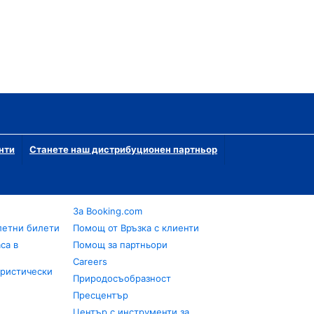
нти
Станете наш дистрибуционен партньор
За Booking.com
летни билети
Помощ от Връзка с клиенти
са в
Помощ за партньори
Careers
уристически
Природосъобразност
Пресцентър
Център с инструменти за