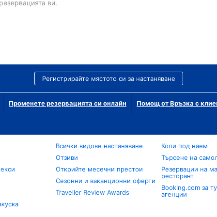
резервацията ви.
Регистрирайте мястото си за настаняване
Променете резервацията си онлайн
Помощ от Връзка с клие
Всички видове настаняване
Коли под наем
Отзиви
Търсене на само
лекси
Открийте месечни престои
Резервации на ма
ресторант
Сезонни и ваканционни оферти
Booking.com за т
Traveller Review Awards
агенции
акуска