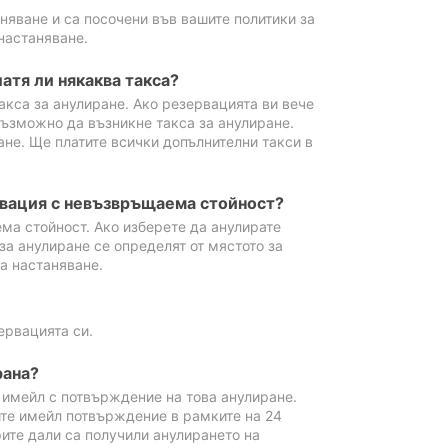
аняване и са посочени във вашите политики за
настаняване.
атя ли някаква такса?
акса за анулиране. Ако резервацията ви вече
възможно да възникне такса за анулиране.
ане. Ще платите всички допълнителни такси в
рвация с невъзвръщаема стойност?
ма стойност. Ако изберете да анулирате
за анулиране се определят от мястото за
а настаняване.
ервацията си.
рана?
м имейл с потвърждение на това анулиране.
ите имейл потвърждение в рамките на 24
рите дали са получили анулирането на