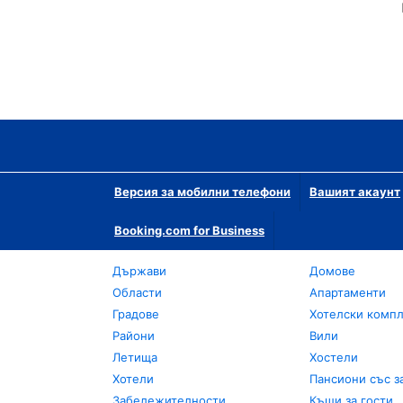
Версия за мобилни телефони
Вашият акаунт
Booking.com for Business
Държави
Домове
Области
Апартаменти
Градове
Хотелски комп
Райони
Вили
Летища
Хостели
Хотели
Пансиони със з
Забележителности
Къщи за гости