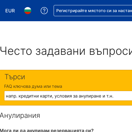
EUR
Помощ с резервацията ви
Регистрирайте мястото си за наста
Избор на валута. Избрана валута - Евро
Избор на език. Избран език - Български
Често задавани въпрос
Търси
FAQ ключова дума или тема
Анулирания
Мога ли да анулирам резервацията си?