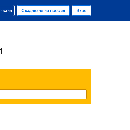
няване
Създаване на профил
Вход
и