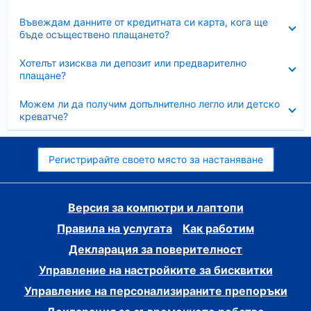
Свито
Въвеждам данните от кредитната си карта, кога ще
бъде осъществено плащането?
Свито
Хотелът изисква ли депозит или предварително
плащане?
Свито
Можем ли да получим допълнително легло или детско
креватче?
Регистрирайте своето място за настаняване
Версия за компютри и лаптопи
Правила на услугата
Как работим
Декларация за поверителност
Управление на настройките за бисквитки
Управление на персонализираните препоръки