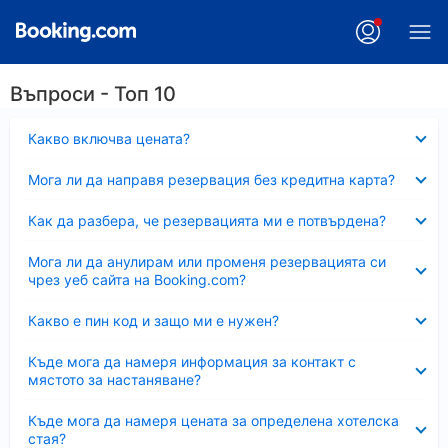
Въпроси - Топ 10
Свито
Какво включва цената?
Свито
Мога ли да направя резервация без кредитна карта?
Свито
Как да разбера, че резервацията ми е потвърдена?
Свито
Мога ли да анулирам или променя резервацията си
чрез уеб сайта на Booking.com?
Свито
Какво е пин код и защо ми е нужен?
Свито
Къде мога да намеря информация за контакт с
мястото за настаняване?
Свито
Къде мога да намеря цената за определена хотелска
стая?