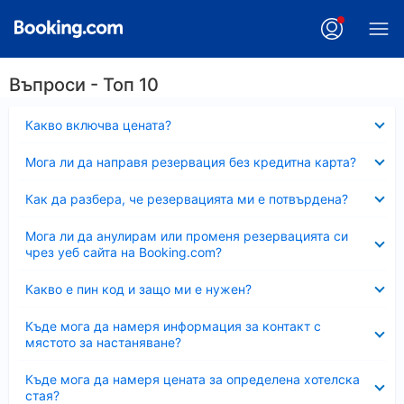
Въпроси - Топ 10
Свито
Какво включва цената?
Свито
Мога ли да направя резервация без кредитна карта?
Свито
Как да разбера, че резервацията ми е потвърдена?
Свито
Мога ли да анулирам или променя резервацията си
чрез уеб сайта на Booking.com?
Свито
Какво е пин код и защо ми е нужен?
Свито
Къде мога да намеря информация за контакт с
мястото за настаняване?
Свито
Къде мога да намеря цената за определена хотелска
стая?