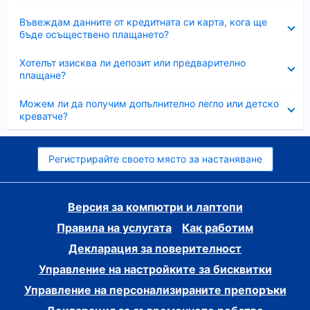
Свито
Въвеждам данните от кредитната си карта, кога ще
бъде осъществено плащането?
Свито
Хотелът изисква ли депозит или предварително
плащане?
Свито
Можем ли да получим допълнително легло или детско
креватче?
Регистрирайте своето място за настаняване
Версия за компютри и лаптопи
Правила на услугата
Как работим
Декларация за поверителност
Управление на настройките за бисквитки
Управление на персонализираните препоръки