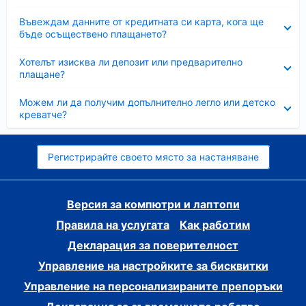
Свито
Въвеждам данните от кредитната си карта, кога ще
бъде осъществено плащането?
Свито
Хотелът изисква ли депозит или предварително
плащане?
Свито
Можем ли да получим допълнително легло или детско
креватче?
Регистрирайте своето място за настаняване
Версия за компютри и лаптопи
Правила на услугата
Как работим
Декларация за поверителност
Управление на настройките за бисквитки
Управление на персонализираните препоръки