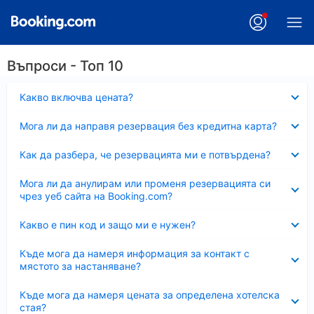
Въпроси - Топ 10
Свито
Какво включва цената?
Свито
Мога ли да направя резервация без кредитна карта?
Свито
Как да разбера, че резервацията ми е потвърдена?
Свито
Мога ли да анулирам или променя резервацията си
чрез уеб сайта на Booking.com?
Свито
Какво е пин код и защо ми е нужен?
Свито
Къде мога да намеря информация за контакт с
мястото за настаняване?
Свито
Къде мога да намеря цената за определена хотелска
стая?