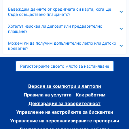
Свито
Въвеждам данните от кредитната си карта, кога ще
бъде осъществено плащането?
Свито
Хотелът изисква ли депозит или предварително
плащане?
Свито
Можем ли да получим допълнително легло или детско
креватче?
Регистрирайте своето място за настаняване
Версия за компютри и лаптопи
Правила на услугата
Как работим
Декларация за поверителност
Управление на настройките за бисквитки
Управление на персонализираните препоръки