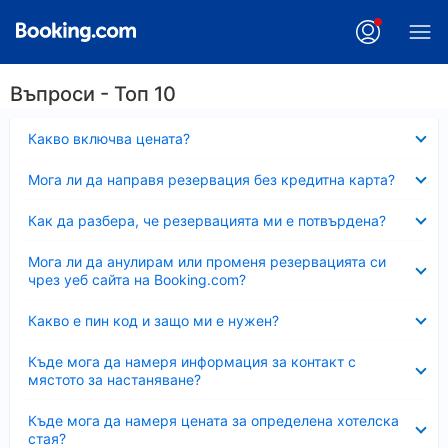
Въпроси - Топ 10
Свито
Какво включва цената?
Свито
Мога ли да направя резервация без кредитна карта?
Свито
Как да разбера, че резервацията ми е потвърдена?
Свито
Мога ли да анулирам или променя резервацията си
чрез уеб сайта на Booking.com?
Свито
Какво е пин код и защо ми е нужен?
Свито
Къде мога да намеря информация за контакт с
мястото за настаняване?
Свито
Къде мога да намеря цената за определена хотелска
стая?