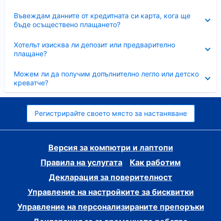
Свито
Въвеждам данните от кредитната си карта, кога ще
бъде осъществено плащането?
Свито
Хотелът изисква ли депозит или предварително
плащане?
Свито
Можем ли да получим допълнително легло или детско
креватче?
Регистрирайте своето място за настаняване
Версия за компютри и лаптопи
Правила на услугата
Как работим
Декларация за поверителност
Управление на настройките за бисквитки
Управление на персонализираните препоръки