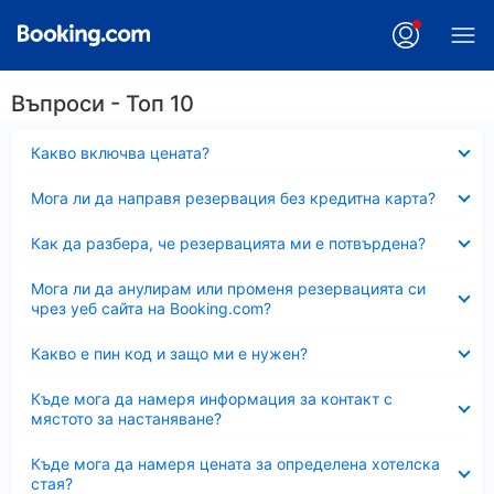
Въпроси - Топ 10
Свито
Какво включва цената?
Свито
Мога ли да направя резервация без кредитна карта?
Свито
Как да разбера, че резервацията ми е потвърдена?
Свито
Мога ли да анулирам или променя резервацията си
чрез уеб сайта на Booking.com?
Свито
Какво е пин код и защо ми е нужен?
Свито
Къде мога да намеря информация за контакт с
мястото за настаняване?
Свито
Къде мога да намеря цената за определена хотелска
стая?