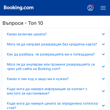
Въпроси - Топ 10
Свито
Какво включва цената?
Свито
Мога ли да направя резервация без кредитна карта?
Свито
Как да разбера, че резервацията ми е потвърдена?
Свито
Мога ли да анулирам или променя резервацията си
чрез уеб сайта на Booking.com?
Свито
Какво е пин код и защо ми е нужен?
Свито
Къде мога да намеря информация за контакт с
мястото за настаняване?
Свито
Къде мога да намеря цената за определена хотелска
стая?