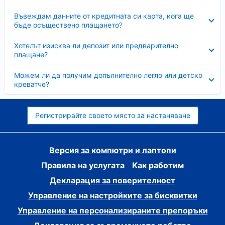
Свито
Въвеждам данните от кредитната си карта, кога ще
бъде осъществено плащането?
Свито
Хотелът изисква ли депозит или предварително
плащане?
Свито
Можем ли да получим допълнително легло или детско
креватче?
Регистрирайте своето място за настаняване
Версия за компютри и лаптопи
Правила на услугата
Как работим
Декларация за поверителност
Управление на настройките за бисквитки
Управление на персонализираните препоръки