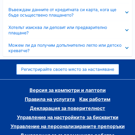
Свито
Въвеждам данните от кредитната си карта, кога ще
бъде осъществено плащането?
Свито
Хотелът изисква ли депозит или предварително
плащане?
Свито
Можем ли да получим допълнително легло или детско
креватче?
Регистрирайте своето място за настаняване
Версия за компютри и лаптопи
Правила на услугата
Как работим
Декларация за поверителност
Управление на настройките за бисквитки
Управление на персонализираните препоръки