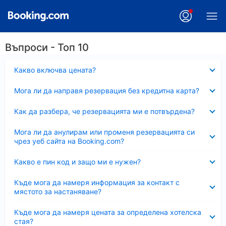
Въпроси - Топ 10
Свито
Какво включва цената?
Свито
Мога ли да направя резервация без кредитна карта?
Свито
Как да разбера, че резервацията ми е потвърдена?
Свито
Мога ли да анулирам или променя резервацията си
чрез уеб сайта на Booking.com?
Свито
Какво е пин код и защо ми е нужен?
Свито
Къде мога да намеря информация за контакт с
мястото за настаняване?
Свито
Къде мога да намеря цената за определена хотелска
стая?