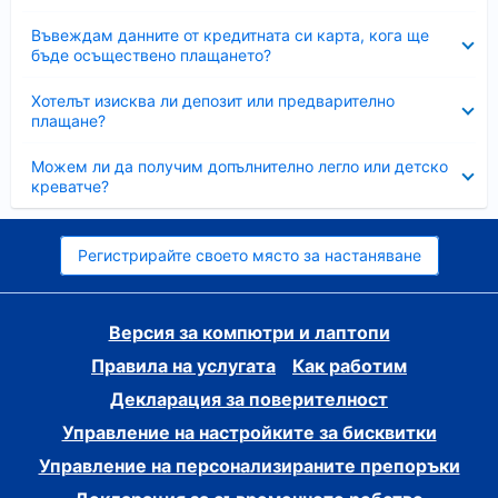
Свито
Въвеждам данните от кредитната си карта, кога ще
бъде осъществено плащането?
Свито
Хотелът изисква ли депозит или предварително
плащане?
Свито
Можем ли да получим допълнително легло или детско
креватче?
Регистрирайте своето място за настаняване
Версия за компютри и лаптопи
Правила на услугата
Как работим
Декларация за поверителност
Управление на настройките за бисквитки
Управление на персонализираните препоръки