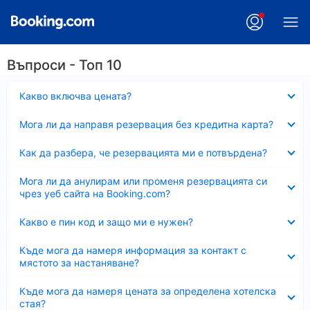
Въпроси - Топ 10
Свито
Какво включва цената?
Свито
Мога ли да направя резервация без кредитна карта?
Свито
Как да разбера, че резервацията ми е потвърдена?
Свито
Мога ли да анулирам или променя резервацията си
чрез уеб сайта на Booking.com?
Свито
Какво е пин код и защо ми е нужен?
Свито
Къде мога да намеря информация за контакт с
мястото за настаняване?
Свито
Къде мога да намеря цената за определена хотелска
стая?