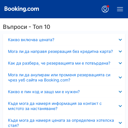
Въпроси - Топ 10
Свито
Какво включва цената?
Свито
Мога ли да направя резервация без кредитна карта?
Свито
Как да разбера, че резервацията ми е потвърдена?
Свито
Мога ли да анулирам или променя резервацията си
чрез уеб сайта на Booking.com?
Свито
Какво е пин код и защо ми е нужен?
Свито
Къде мога да намеря информация за контакт с
мястото за настаняване?
Свито
Къде мога да намеря цената за определена хотелска
стая?