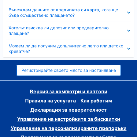
Свито
Въвеждам данните от кредитната си карта, кога ще
бъде осъществено плащането?
Свито
Хотелът изисква ли депозит или предварително
плащане?
Свито
Можем ли да получим допълнително легло или детско
креватче?
Регистрирайте своето място за настаняване
Версия за компютри и лаптопи
Правила на услугата
Как работим
Декларация за поверителност
Управление на настройките за бисквитки
Управление на персонализираните препоръки