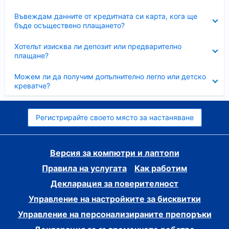
Свито
Въвеждам данните от кредитната си карта, кога ще
бъде осъществено плащането?
Свито
Хотелът изисква ли депозит или предварително
плащане?
Свито
Можем ли да получим допълнително легло или детско
креватче?
Регистрирайте своето място за настаняване
Версия за компютри и лаптопи
Правила на услугата
Как работим
Декларация за поверителност
Управление на настройките за бисквитки
Управление на персонализираните препоръки