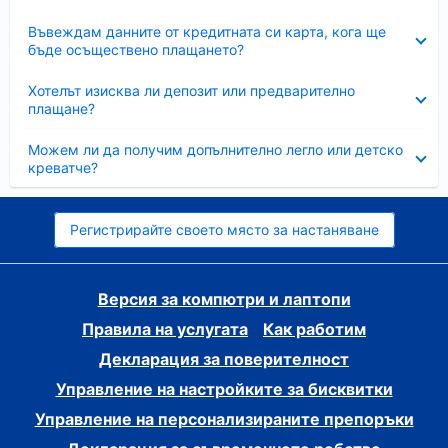
Свито
Въвеждам данните от кредитната си карта, кога ще
бъде осъществено плащането?
Свито
Хотелът изисква ли депозит или предварително
плащане?
Свито
Можем ли да получим допълнително легло или детско
креватче?
Регистрирайте своето място за настаняване
Версия за компютри и лаптопи
Правила на услугата
Как работим
Декларация за поверителност
Управление на настройките за бисквитки
Управление на персонализираните препоръки