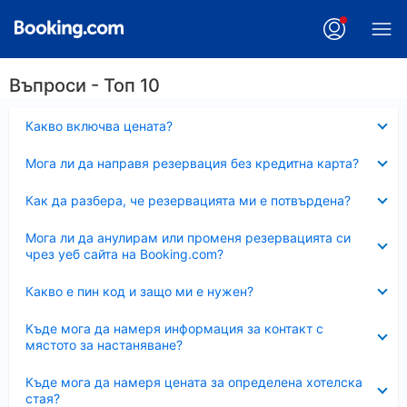
Въпроси - Топ 10
Свито
Какво включва цената?
Свито
Мога ли да направя резервация без кредитна карта?
Свито
Как да разбера, че резервацията ми е потвърдена?
Свито
Мога ли да анулирам или променя резервацията си
чрез уеб сайта на Booking.com?
Свито
Какво е пин код и защо ми е нужен?
Свито
Къде мога да намеря информация за контакт с
мястото за настаняване?
Свито
Къде мога да намеря цената за определена хотелска
стая?