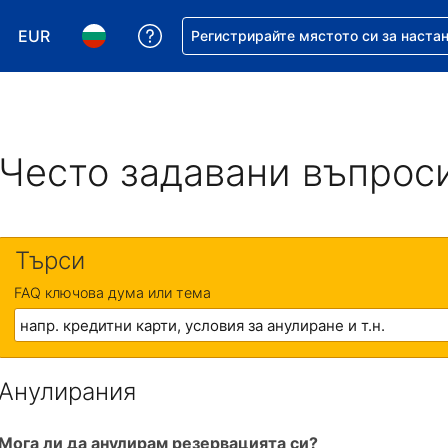
EUR
Помощ с резервацията ви
Регистрирайте мястото си за наста
Избор на валута. Избрана валута - Евро
Избор на език. Избран език - Български
Често задавани въпрос
Търси
FAQ ключова дума или тема
Анулирания
Мога ли да анулирам резервацията си?