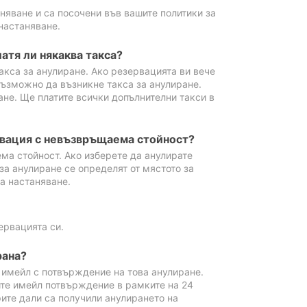
аняване и са посочени във вашите политики за
настаняване.
атя ли някаква такса?
акса за анулиране. Ако резервацията ви вече
възможно да възникне такса за анулиране.
ане. Ще платите всички допълнителни такси в
рвация с невъзвръщаема стойност?
ма стойност. Ако изберете да анулирате
за анулиране се определят от мястото за
а настаняване.
ервацията си.
рана?
м имейл с потвърждение на това анулиране.
ите имейл потвърждение в рамките на 24
рите дали са получили анулирането на