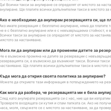
Да! Всички такси за анулиране се определят от мястото за наст
анулиране. Ще платите всички допълнителни такси в мястото за 
Ако е необходимо да анулирам резервацията си, ще пл
Ако имате резервация с безплатно анулиране, няма да платите т
не е с безплатно анулиране или е с невъзвръщаема стойност, е 
Всички такси за анулиране се определят от мястото за настаняв
мястото за настаняване.
Мога ли да анулирам или да променям датите за резе
Не е възможна промяна на датите за резервации с невъзвръщае
резервацията си, е възможно да възникнат такси. Всички такси 
настаняване. Ще платите всички допълнителни такси в мястото з
Къде мога да открия своята политика за анулиране?
Можете да откриете тази информация в потвърждението на рез
Как мога да разбера, че резервацията ми е била анули
След като анулирате резервацията си с нас, ние ще ви изпрати
Проверете входящата си кутия и спам папката си. Ако не получ
часа, моля, свържете се с мястото за настаняване, за да прове