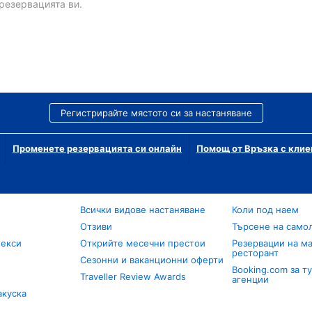
резервацията ви.
Регистрирайте мястото си за настаняване
Променете резервацията си онлайн
Помощ от Връзка с клие
Всички видове настаняване
Коли под наем
Отзиви
Търсене на само
лекси
Открийте месечни престои
Резервации на ма
ресторант
Сезонни и ваканционни оферти
Booking.com за т
Traveller Review Awards
агенции
акуска