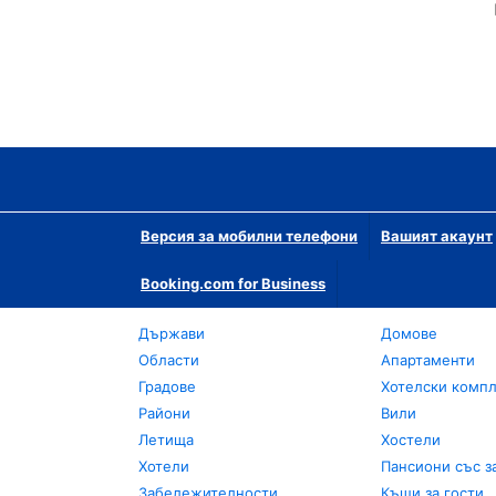
Версия за мобилни телефони
Вашият акаунт
Booking.com for Business
Държави
Домове
Области
Апартаменти
Градове
Хотелски комп
Райони
Вили
Летища
Хостели
Хотели
Пансиони със з
Забележителности
Къщи за гости