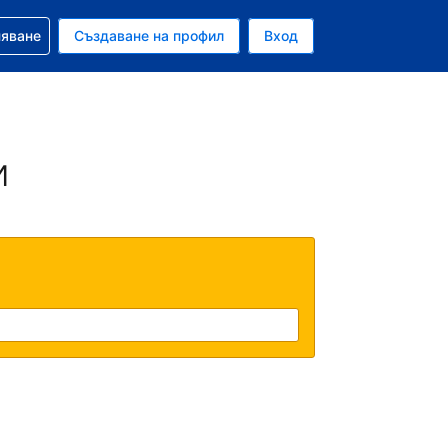
няване
Създаване на профил
Вход
и