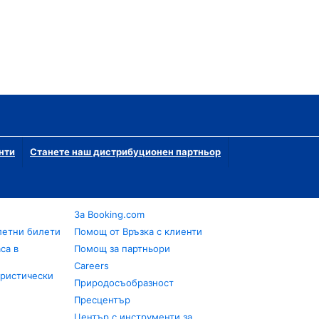
нти
Станете наш дистрибуционен партньор
За Booking.com
летни билети
Помощ от Връзка с клиенти
са в
Помощ за партньори
Careers
уристически
Природосъобразност
Пресцентър
Център с инструменти за