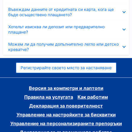
Свито
Въвеждам данните от кредитната си карта, кога ще
бъде осъществено плащането?
Свито
Хотелът изисква ли депозит или предварително
плащане?
Свито
Можем ли да получим допълнително легло или детско
креватче?
Регистрирайте своето място за настаняване
Версия за компютри и лаптопи
Правила на услугата
Как работим
Декларация за поверителност
Управление на настройките за бисквитки
Управление на персонализираните препоръки