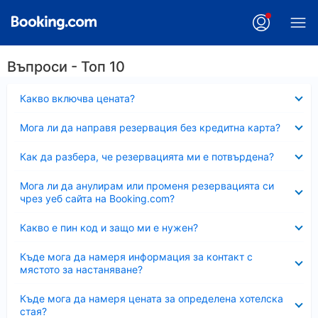
Въпроси - Топ 10
Свито
Какво включва цената?
Свито
Мога ли да направя резервация без кредитна карта?
Свито
Как да разбера, че резервацията ми е потвърдена?
Свито
Мога ли да анулирам или променя резервацията си
чрез уеб сайта на Booking.com?
Свито
Какво е пин код и защо ми е нужен?
Свито
Къде мога да намеря информация за контакт с
мястото за настаняване?
Свито
Къде мога да намеря цената за определена хотелска
стая?