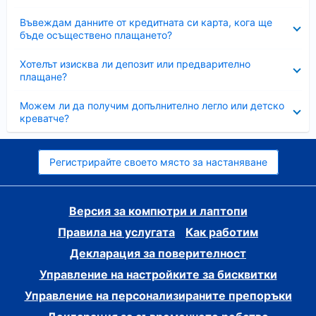
Свито
Въвеждам данните от кредитната си карта, кога ще
бъде осъществено плащането?
Свито
Хотелът изисква ли депозит или предварително
плащане?
Свито
Можем ли да получим допълнително легло или детско
креватче?
Регистрирайте своето място за настаняване
Версия за компютри и лаптопи
Правила на услугата
Как работим
Декларация за поверителност
Управление на настройките за бисквитки
Управление на персонализираните препоръки