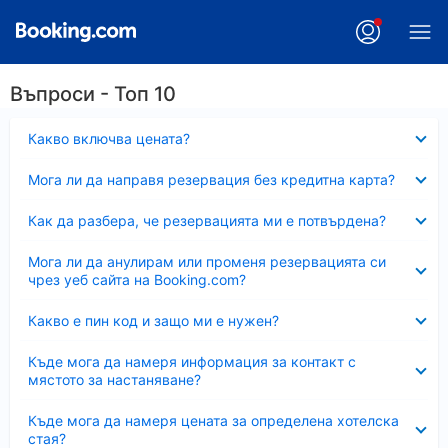
Въпроси - Топ 10
Свито
Какво включва цената?
Свито
Мога ли да направя резервация без кредитна карта?
Свито
Как да разбера, че резервацията ми е потвърдена?
Свито
Мога ли да анулирам или променя резервацията си
чрез уеб сайта на Booking.com?
Свито
Какво е пин код и защо ми е нужен?
Свито
Къде мога да намеря информация за контакт с
мястото за настаняване?
Свито
Къде мога да намеря цената за определена хотелска
стая?