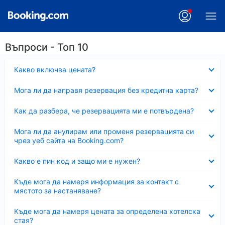
Въпроси - Топ 10
Свито
Какво включва цената?
Свито
Мога ли да направя резервация без кредитна карта?
Свито
Как да разбера, че резервацията ми е потвърдена?
Свито
Мога ли да анулирам или променя резервацията си
чрез уеб сайта на Booking.com?
Свито
Какво е пин код и защо ми е нужен?
Свито
Къде мога да намеря информация за контакт с
мястото за настаняване?
Свито
Къде мога да намеря цената за определена хотелска
стая?