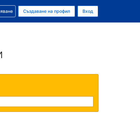
няване
Създаване на профил
Вход
ар
и