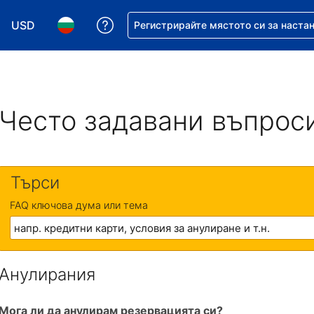
USD
Помощ с резервацията ви
Регистрирайте мястото си за наста
Избор на валута. Избрана валута - Американски дол
Избор на език. Избран език - Български
Често задавани въпрос
Търси
FAQ ключова дума или тема
Анулирания
Мога ли да анулирам резервацията си?