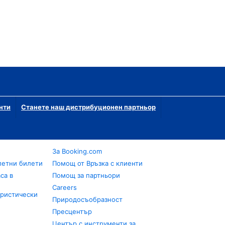
нти
Станете наш дистрибуционен партньор
За Booking.com
летни билети
Помощ от Връзка с клиенти
са в
Помощ за партньори
Careers
уристически
Природосъобразност
Пресцентър
Център с инструменти за