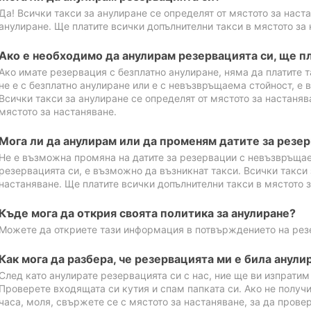
Да! Всички такси за анулиране се определят от мястото за наст
анулиране. Ще платите всички допълнителни такси в мястото за 
Ако е необходимо да анулирам резервацията си, ще пл
Ако имате резервация с безплатно анулиране, няма да платите т
не е с безплатно анулиране или е с невъзвръщаема стойност, е 
Всички такси за анулиране се определят от мястото за настаняв
мястото за настаняване.
Мога ли да анулирам или да променям датите за резе
Не е възможна промяна на датите за резервации с невъзвръщае
резервацията си, е възможно да възникнат такси. Всички такси 
настаняване. Ще платите всички допълнителни такси в мястото з
Къде мога да открия своята политика за анулиране?
Можете да откриете тази информация в потвърждението на рез
Как мога да разбера, че резервацията ми е била анули
След като анулирате резервацията си с нас, ние ще ви изпрати
Проверете входящата си кутия и спам папката си. Ако не получ
часа, моля, свържете се с мястото за настаняване, за да прове