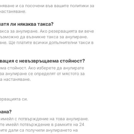
аняване и са посочени във вашите политики за
настаняване.
атя ли някаква такса?
акса за анулиране. Ако резервацията ви вече
възможно да възникне такса за анулиране.
ане. Ще платите всички допълнителни такси в
рвация с невъзвръщаема стойност?
ма стойност. Ако изберете да анулирате
за анулиране се определят от мястото за
а настаняване.
ервацията си.
рана?
м имейл с потвърждение на това анулиране.
ите имейл потвърждение в рамките на 24
рите дали са получили анулирането на