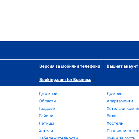
Версия за мобилни телефони
Вашият акаунт
Booking.com for Business
Държави
Домове
Области
Апартаменти
Градове
Хотелски комп
Райони
Вили
Летища
Хостели
Хотели
Пансиони със з
Забележителности
Къщи за гости