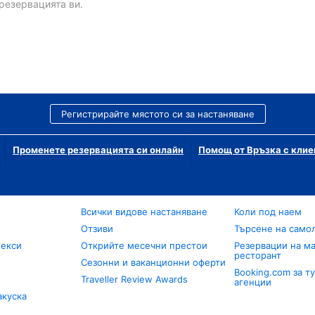
резервацията ви.
Регистрирайте мястото си за настаняване
Променете резервацията си онлайн
Помощ от Връзка с клие
Всички видове настаняване
Коли под наем
Отзиви
Търсене на само
лекси
Открийте месечни престои
Резервации на ма
ресторант
Сезонни и ваканционни оферти
Booking.com за т
Traveller Review Awards
агенции
акуска