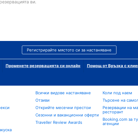
резервацията ви.
Регистрирайте мястото си за настаняване
Променете резервацията си онлайн
Помощ от Връзка с клие
Всички видове настаняване
Коли под наем
Отзиви
Търсене на само
лекси
Открийте месечни престои
Резервации на ма
ресторант
Сезонни и ваканционни оферти
Booking.com за т
Traveller Review Awards
агенции
акуска