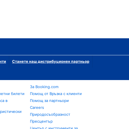
нти
Станете наш дистрибуционен партньор
За Booking.com
летни билети
Помощ от Връзка с клиенти
са в
Помощ за партньори
Careers
уристически
Природосъобразност
Пресцентър
Център с инструменти за