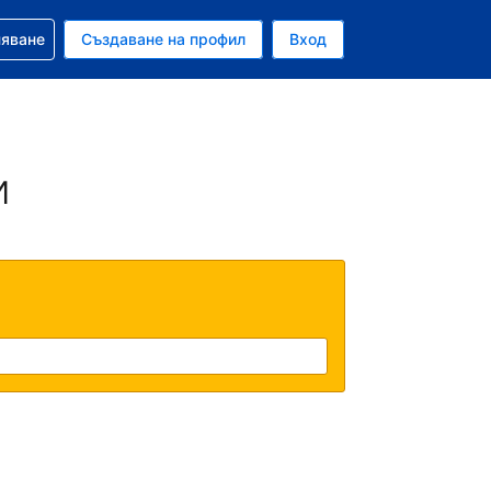
няване
Създаване на профил
Вход
и