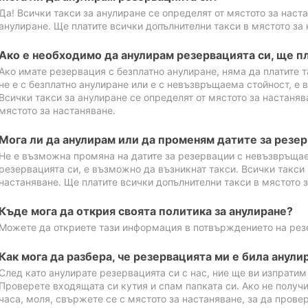
Да! Всички такси за анулиране се определят от мястото за наст
анулиране. Ще платите всички допълнителни такси в мястото за 
Ако е необходимо да анулирам резервацията си, ще пл
Ако имате резервация с безплатно анулиране, няма да платите т
не е с безплатно анулиране или е с невъзвръщаема стойност, е 
Всички такси за анулиране се определят от мястото за настаняв
мястото за настаняване.
Мога ли да анулирам или да променям датите за резе
Не е възможна промяна на датите за резервации с невъзвръщае
резервацията си, е възможно да възникнат такси. Всички такси 
настаняване. Ще платите всички допълнителни такси в мястото з
Къде мога да открия своята политика за анулиране?
Можете да откриете тази информация в потвърждението на рез
Как мога да разбера, че резервацията ми е била анули
След като анулирате резервацията си с нас, ние ще ви изпрати
Проверете входящата си кутия и спам папката си. Ако не получ
часа, моля, свържете се с мястото за настаняване, за да прове