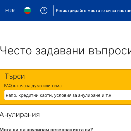
EUR
Помощ с резервацията ви
Регистрирайте мястото си за наста
Избор на валута. Избрана валута - Евро
Избор на език. Избран език - Български
Често задавани въпрос
Търси
FAQ ключова дума или тема
Анулирания
Мога ли да анулирам резервацията си?