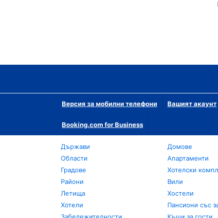
Версия за мобилни телефони
Вашият акаунт
Booking.com for Business
Държави
Домове
Области
Апартаменти
Градове
Хотелски комп
Райони
Вили
Летища
Хостели
Хотели
Пансиони със з
Забележителности
Къщи за гости