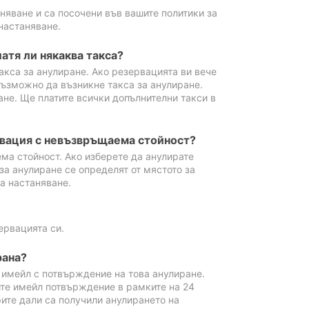
аняване и са посочени във вашите политики за
настаняване.
атя ли някаква такса?
акса за анулиране. Ако резервацията ви вече
възможно да възникне такса за анулиране.
ане. Ще платите всички допълнителни такси в
рвация с невъзвръщаема стойност?
ма стойност. Ако изберете да анулирате
за анулиране се определят от мястото за
а настаняване.
ервацията си.
рана?
м имейл с потвърждение на това анулиране.
ите имейл потвърждение в рамките на 24
рите дали са получили анулирането на