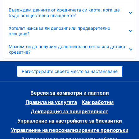
Свито
Въвеждам данните от кредитната си карта, кога ще
бъде осъществено плащането?
Свито
Хотелът изисква ли депозит или предварително
плащане?
Свито
Можем ли да получим допълнително легло или детско
креватче?
Регистрирайте своето място за настаняване
Версия за компютри и лаптопи
Правила на услугата
Как работим
Декларация за поверителност
Управление на настройките за бисквитки
Управление на персонализираните препоръки