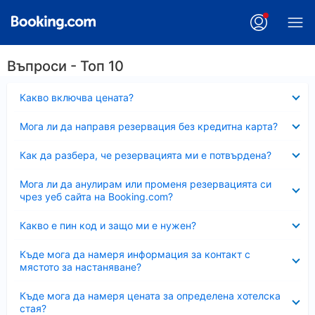
Въпроси - Топ 10
Свито
Какво включва цената?
Свито
Мога ли да направя резервация без кредитна карта?
Свито
Как да разбера, че резервацията ми е потвърдена?
Свито
Мога ли да анулирам или променя резервацията си
чрез уеб сайта на Booking.com?
Свито
Какво е пин код и защо ми е нужен?
Свито
Къде мога да намеря информация за контакт с
мястото за настаняване?
Свито
Къде мога да намеря цената за определена хотелска
стая?