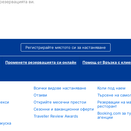
резервацията ви.
Регистрирайте мястото си за настаняване
Променете резервацията си онлайн
Помощ от Връзка с клие
Всички видове настаняване
Коли под наем
Отзиви
Търсене на само
лекси
Открийте месечни престои
Резервации на ма
ресторант
Сезонни и ваканционни оферти
Booking.com за т
Traveller Review Awards
агенции
акуска