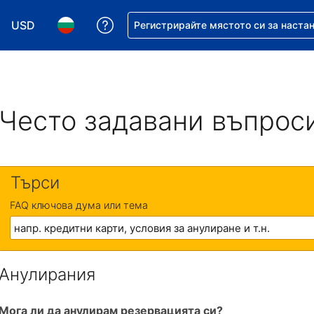
USD
Помощ с резервацията ви
Регистрирайте мястото си за наста
Избор на валута. Избрана валута - Американски дол
Избор на език. Избран език - Български
Често задавани въпрос
Търси
FAQ ключова дума или тема
Анулирания
Мога ли да анулирам резервацията си?