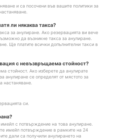
аняване и са посочени във вашите политики за
настаняване.
атя ли някаква такса?
акса за анулиране. Ако резервацията ви вече
възможно да възникне такса за анулиране.
ане. Ще платите всички допълнителни такси в
рвация с невъзвръщаема стойност?
ма стойност. Ако изберете да анулирате
за анулиране се определят от мястото за
а настаняване.
ервацията си.
рана?
м имейл с потвърждение на това анулиране.
ите имейл потвърждение в рамките на 24
рите дали са получили анулирането на