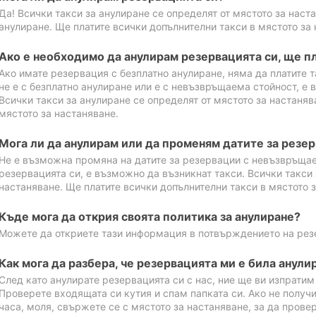
Да! Всички такси за анулиране се определят от мястото за наст
анулиране. Ще платите всички допълнителни такси в мястото за 
Ако е необходимо да анулирам резервацията си, ще пл
Ако имате резервация с безплатно анулиране, няма да платите т
не е с безплатно анулиране или е с невъзвръщаема стойност, е 
Всички такси за анулиране се определят от мястото за настаняв
мястото за настаняване.
Мога ли да анулирам или да променям датите за резе
Не е възможна промяна на датите за резервации с невъзвръщае
резервацията си, е възможно да възникнат такси. Всички такси 
настаняване. Ще платите всички допълнителни такси в мястото з
Къде мога да открия своята политика за анулиране?
Можете да откриете тази информация в потвърждението на рез
Как мога да разбера, че резервацията ми е била анули
След като анулирате резервацията си с нас, ние ще ви изпрати
Проверете входящата си кутия и спам папката си. Ако не получ
часа, моля, свържете се с мястото за настаняване, за да прове