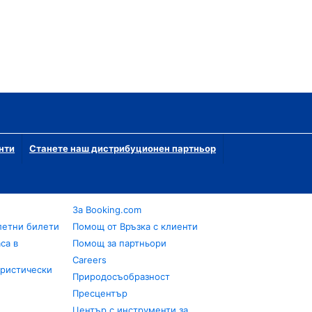
нти
Станете наш дистрибуционен партньор
За Booking.com
летни билети
Помощ от Връзка с клиенти
са в
Помощ за партньори
Careers
уристически
Природосъобразност
Пресцентър
Център с инструменти за