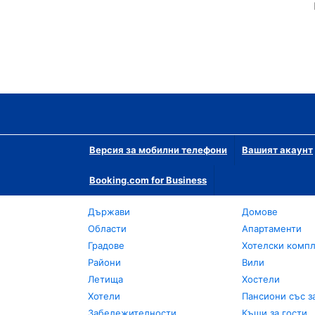
Версия за мобилни телефони
Вашият акаунт
Booking.com for Business
Държави
Домове
Области
Апартаменти
Градове
Хотелски комп
Райони
Вили
Летища
Хостели
Хотели
Пансиони със з
Забележителности
Къщи за гости