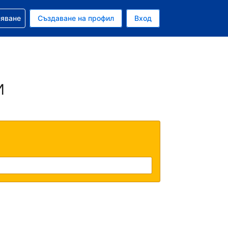
няване
Създаване на профил
Вход
ар
и