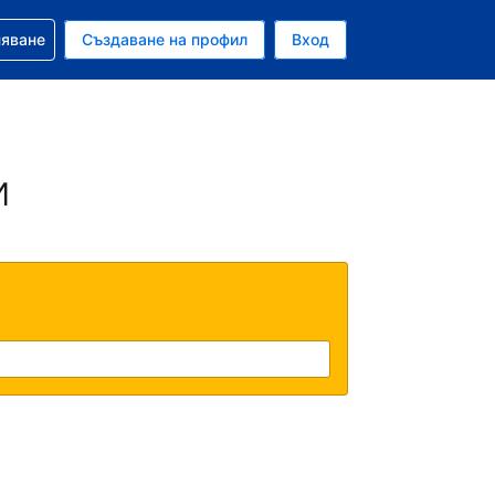
няване
Създаване на профил
Вход
ар
и