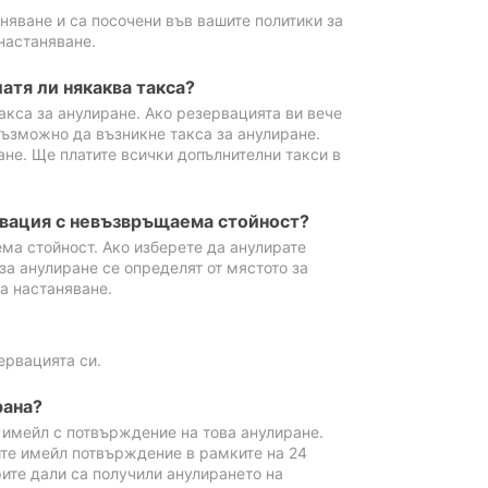
аняване и са посочени във вашите политики за
настаняване.
атя ли някаква такса?
акса за анулиране. Ако резервацията ви вече
възможно да възникне такса за анулиране.
ане. Ще платите всички допълнителни такси в
рвация с невъзвръщаема стойност?
ма стойност. Ако изберете да анулирате
за анулиране се определят от мястото за
а настаняване.
ервацията си.
рана?
м имейл с потвърждение на това анулиране.
ите имейл потвърждение в рамките на 24
рите дали са получили анулирането на