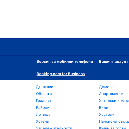
Версия за мобилни телефони
Вашият акаунт
Booking.com for Business
Държави
Домове
Области
Апартаменти
Градове
Хотелски комп
Райони
Вили
Летища
Хостели
Хотели
Пансиони със з
Забележителности
Къщи за гости