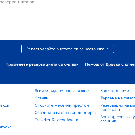
резервацията ви.
Регистрирайте мястото си за настаняване
Променете резервацията си онлайн
Помощ от Връзка с клие
Всички видове настаняване
Коли под наем
Отзиви
Търсене на само
лекси
Открийте месечни престои
Резервации на ма
ресторант
Сезонни и ваканционни оферти
Booking.com за т
Traveller Review Awards
агенции
акуска