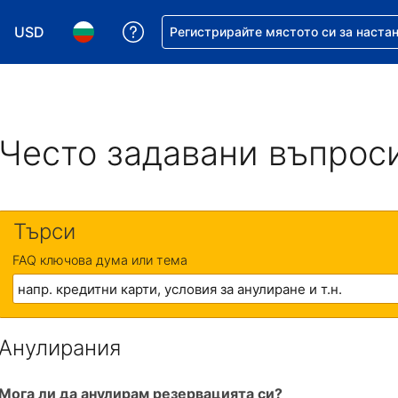
USD
Помощ с резервацията ви
Регистрирайте мястото си за наста
Избор на валута. Избрана валута - Американски дол
Избор на език. Избран език - Български
Често задавани въпрос
Търси
FAQ ключова дума или тема
Анулирания
Мога ли да анулирам резервацията си?