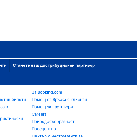
нти
Станете наш дистрибуционен партньор
За Booking.com
летни билети
Помощ от Връзка с клиенти
са в
Помощ за партньори
Careers
уристически
Природосъобразност
Пресцентър
Център с инструменти за