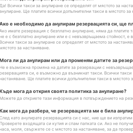
Да! Всички такси за анулиране се определят от мястото за наст
анулиране. Ще платите всички допълнителни такси в мястото за 
Ако е необходимо да анулирам резервацията си, ще пл
Ако имате резервация с безплатно анулиране, няма да платите т
не е с безплатно анулиране или е с невъзвръщаема стойност, е 
Всички такси за анулиране се определят от мястото за настаняв
мястото за настаняване.
Мога ли да анулирам или да променям датите за резе
Не е възможна промяна на датите за резервации с невъзвръщае
резервацията си, е възможно да възникнат такси. Всички такси 
настаняване. Ще платите всички допълнителни такси в мястото з
Къде мога да открия своята политика за анулиране?
Можете да откриете тази информация в потвърждението на рез
Как мога да разбера, че резервацията ми е била анули
След като анулирате резервацията си с нас, ние ще ви изпрати
Проверете входящата си кутия и спам папката си. Ако не получ
часа, моля, свържете се с мястото за настаняване, за да прове