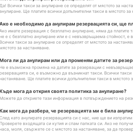
Да! Всички такси за анулиране се определят от мястото за наст
анулиране. Ще платите всички допълнителни такси в мястото за 
Ако е необходимо да анулирам резервацията си, ще пл
Ако имате резервация с безплатно анулиране, няма да платите т
не е с безплатно анулиране или е с невъзвръщаема стойност, е 
Всички такси за анулиране се определят от мястото за настаняв
мястото за настаняване.
Мога ли да анулирам или да променям датите за резе
Не е възможна промяна на датите за резервации с невъзвръщае
резервацията си, е възможно да възникнат такси. Всички такси 
настаняване. Ще платите всички допълнителни такси в мястото з
Къде мога да открия своята политика за анулиране?
Можете да откриете тази информация в потвърждението на рез
Как мога да разбера, че резервацията ми е била анули
След като анулирате резервацията си с нас, ние ще ви изпрати
Проверете входящата си кутия и спам папката си. Ако не получ
часа, моля, свържете се с мястото за настаняване, за да прове