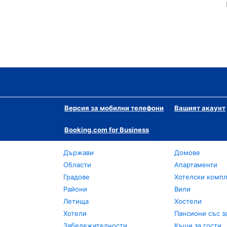
Версия за мобилни телефони
Вашият акаунт
Booking.com for Business
Държави
Домове
Области
Апартаменти
Градове
Хотелски комп
Райони
Вили
Летища
Хостели
Хотели
Пансиони със з
Забележителности
Къщи за гости