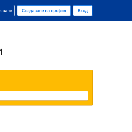
няване
Създаване на профил
Вход
и