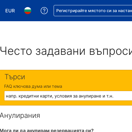
EUR
Помощ с резервацията ви
Регистрирайте мястото си за наста
Избор на валута. Избрана валута - Евро
Избор на език. Избран език - Български
Често задавани въпрос
Търси
FAQ ключова дума или тема
Анулирания
Мога ли да анулирам резервацията си?