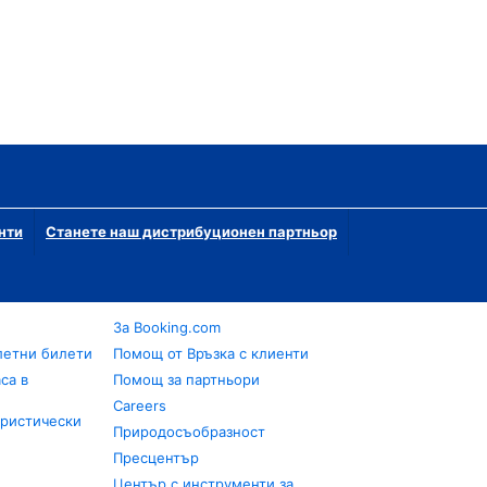
нти
Станете наш дистрибуционен партньор
За Booking.com
летни билети
Помощ от Връзка с клиенти
са в
Помощ за партньори
Careers
уристически
Природосъобразност
Пресцентър
Център с инструменти за