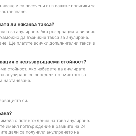
аняване и са посочени във вашите политики за
настаняване.
атя ли някаква такса?
акса за анулиране. Ако резервацията ви вече
възможно да възникне такса за анулиране.
ане. Ще платите всички допълнителни такси в
рвация с невъзвръщаема стойност?
ма стойност. Ако изберете да анулирате
за анулиране се определят от мястото за
а настаняване.
ервацията си.
рана?
м имейл с потвърждение на това анулиране.
ите имейл потвърждение в рамките на 24
рите дали са получили анулирането на