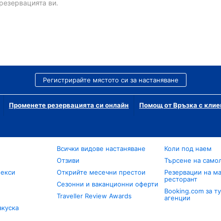
резервацията ви.
Регистрирайте мястото си за настаняване
Променете резервацията си онлайн
Помощ от Връзка с клие
Всички видове настаняване
Коли под наем
Отзиви
Търсене на само
лекси
Открийте месечни престои
Резервации на ма
ресторант
Сезонни и ваканционни оферти
Booking.com за т
Traveller Review Awards
агенции
акуска