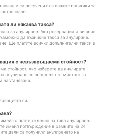
аняване и са посочени във вашите политики за
настаняване.
атя ли някаква такса?
акса за анулиране. Ако резервацията ви вече
възможно да възникне такса за анулиране.
ане. Ще платите всички допълнителни такси в
рвация с невъзвръщаема стойност?
ма стойност. Ако изберете да анулирате
за анулиране се определят от мястото за
а настаняване.
ервацията си.
рана?
м имейл с потвърждение на това анулиране.
ите имейл потвърждение в рамките на 24
рите дали са получили анулирането на