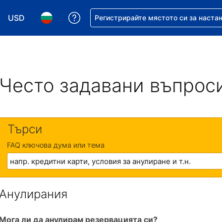
USD
Помощ с резервацията ви
Регистрирайте мястото си за наста
Избор на валута. Избрана валута - Американски дол
Избор на език. Избран език - Български
Често задавани въпрос
Търси
FAQ ключова дума или тема
Анулирания
Мога ли да анулирам резервацията си?