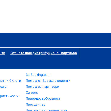
нти
Станете наш дистрибуционен партньор
За Booking.com
летни билети
Помощ от Връзка с клиенти
са в
Помощ за партньори
Careers
уристически
Природосъобразност
Пресцентър
Център с инструменти за