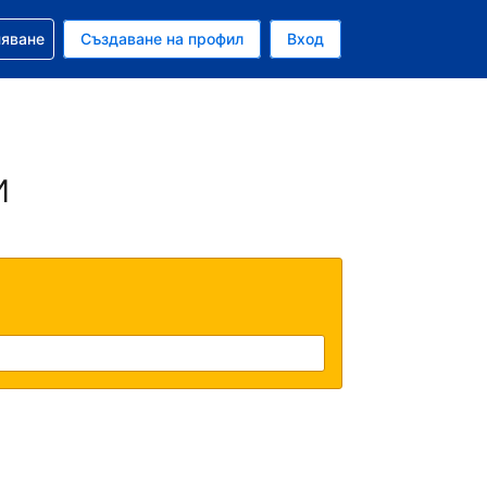
няване
Създаване на профил
Вход
ар
и