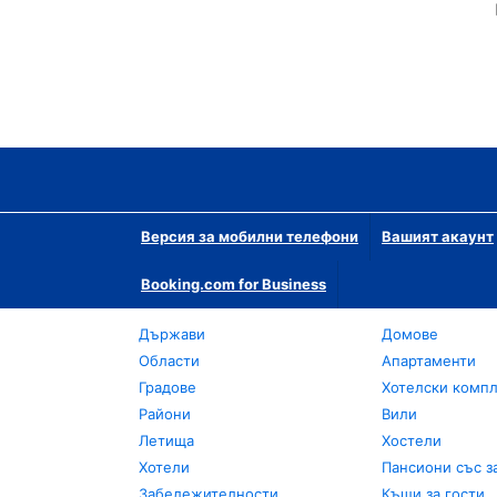
Версия за мобилни телефони
Вашият акаунт
Booking.com for Business
Държави
Домове
Области
Апартаменти
Градове
Хотелски комп
Райони
Вили
Летища
Хостели
Хотели
Пансиони със з
Забележителности
Къщи за гости