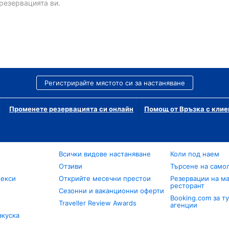
резервацията ви.
Регистрирайте мястото си за настаняване
Променете резервацията си онлайн
Помощ от Връзка с клие
Всички видове настаняване
Коли под наем
Отзиви
Търсене на само
лекси
Открийте месечни престои
Резервации на ма
ресторант
Сезонни и ваканционни оферти
Booking.com за т
Traveller Review Awards
агенции
акуска