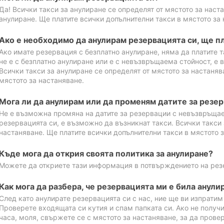
Да! Всички такси за анулиране се определят от мястото за наст
анулиране. Ще платите всички допълнителни такси в мястото за 
Ако е необходимо да анулирам резервацията си, ще пл
Ако имате резервация с безплатно анулиране, няма да платите т
не е с безплатно анулиране или е с невъзвръщаема стойност, е 
Всички такси за анулиране се определят от мястото за настаняв
мястото за настаняване.
Мога ли да анулирам или да променям датите за резе
Не е възможна промяна на датите за резервации с невъзвръщае
резервацията си, е възможно да възникнат такси. Всички такси 
настаняване. Ще платите всички допълнителни такси в мястото з
Къде мога да открия своята политика за анулиране?
Можете да откриете тази информация в потвърждението на рез
Как мога да разбера, че резервацията ми е била анули
След като анулирате резервацията си с нас, ние ще ви изпрати
Проверете входящата си кутия и спам папката си. Ако не получ
часа, моля, свържете се с мястото за настаняване, за да прове