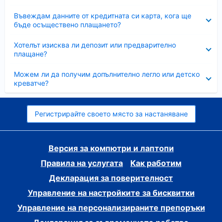
Свито
Въвеждам данните от кредитната си карта, кога ще
бъде осъществено плащането?
Свито
Хотелът изисква ли депозит или предварително
плащане?
Свито
Можем ли да получим допълнително легло или детско
креватче?
Регистрирайте своето място за настаняване
Версия за компютри и лаптопи
Правила на услугата
Как работим
Декларация за поверителност
Управление на настройките за бисквитки
Управление на персонализираните препоръки