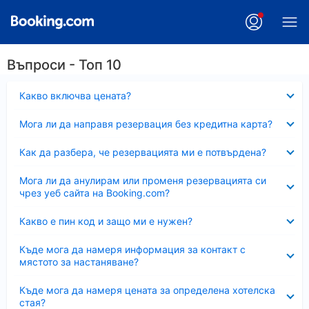
Въпроси - Топ 10
Свито
Какво включва цената?
Свито
Мога ли да направя резервация без кредитна карта?
Свито
Как да разбера, че резервацията ми е потвърдена?
Свито
Мога ли да анулирам или променя резервацията си
чрез уеб сайта на Booking.com?
Свито
Какво е пин код и защо ми е нужен?
Свито
Къде мога да намеря информация за контакт с
мястото за настаняване?
Свито
Къде мога да намеря цената за определена хотелска
стая?