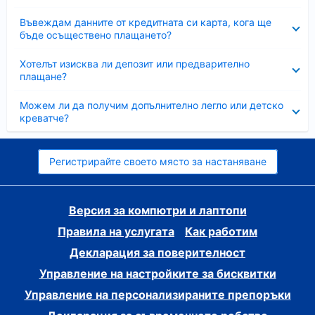
Свито
Въвеждам данните от кредитната си карта, кога ще
бъде осъществено плащането?
Свито
Хотелът изисква ли депозит или предварително
плащане?
Свито
Можем ли да получим допълнително легло или детско
креватче?
Регистрирайте своето място за настаняване
Версия за компютри и лаптопи
Правила на услугата
Как работим
Декларация за поверителност
Управление на настройките за бисквитки
Управление на персонализираните препоръки