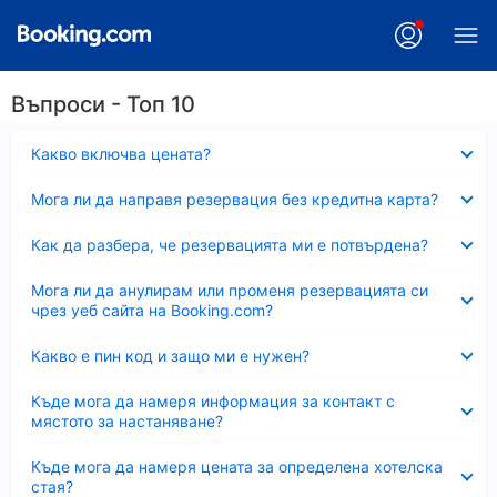
Въпроси - Топ 10
Свито
Какво включва цената?
Свито
Мога ли да направя резервация без кредитна карта?
Свито
Как да разбера, че резервацията ми е потвърдена?
Свито
Мога ли да анулирам или променя резервацията си
чрез уеб сайта на Booking.com?
Свито
Какво е пин код и защо ми е нужен?
Свито
Къде мога да намеря информация за контакт с
мястото за настаняване?
Свито
Къде мога да намеря цената за определена хотелска
стая?