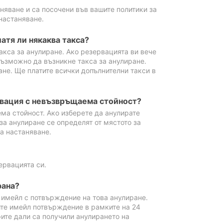
аняване и са посочени във вашите политики за
настаняване.
атя ли някаква такса?
акса за анулиране. Ако резервацията ви вече
възможно да възникне такса за анулиране.
ане. Ще платите всички допълнителни такси в
рвация с невъзвръщаема стойност?
ма стойност. Ако изберете да анулирате
за анулиране се определят от мястото за
а настаняване.
ервацията си.
рана?
м имейл с потвърждение на това анулиране.
ите имейл потвърждение в рамките на 24
рите дали са получили анулирането на