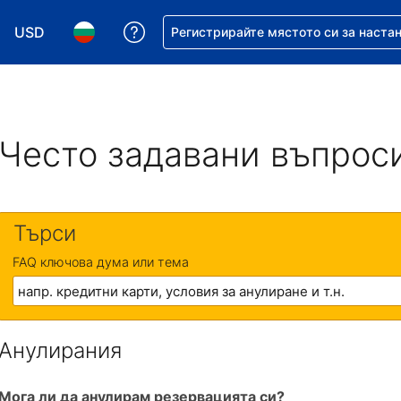
USD
Помощ с резервацията ви
Регистрирайте мястото си за наста
Избор на валута. Избрана валута - Американски дол
Избор на език. Избран език - Български
Често задавани въпрос
Търси
FAQ ключова дума или тема
Анулирания
Мога ли да анулирам резервацията си?