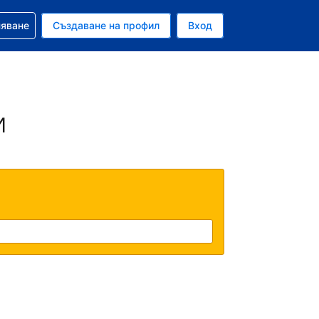
няване
Създаване на профил
Вход
ар
и