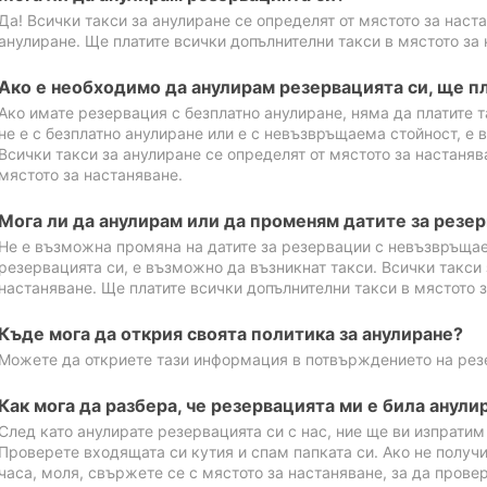
Да! Всички такси за анулиране се определят от мястото за наст
анулиране. Ще платите всички допълнителни такси в мястото за 
Ако е необходимо да анулирам резервацията си, ще пл
Ако имате резервация с безплатно анулиране, няма да платите т
не е с безплатно анулиране или е с невъзвръщаема стойност, е 
Всички такси за анулиране се определят от мястото за настаняв
мястото за настаняване.
Мога ли да анулирам или да променям датите за резе
Не е възможна промяна на датите за резервации с невъзвръщае
резервацията си, е възможно да възникнат такси. Всички такси 
настаняване. Ще платите всички допълнителни такси в мястото з
Къде мога да открия своята политика за анулиране?
Можете да откриете тази информация в потвърждението на рез
Как мога да разбера, че резервацията ми е била анули
След като анулирате резервацията си с нас, ние ще ви изпрати
Проверете входящата си кутия и спам папката си. Ако не получ
часа, моля, свържете се с мястото за настаняване, за да прове