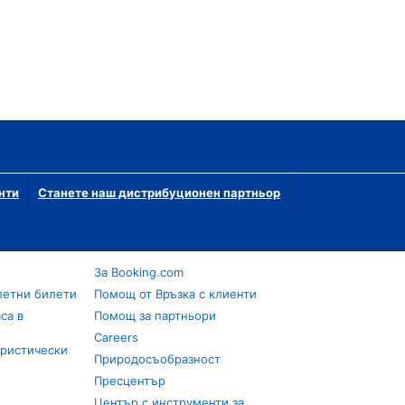
нти
Станете наш дистрибуционен партньор
За Booking.com
летни билети
Помощ от Връзка с клиенти
са в
Помощ за партньори
Careers
уристически
Природосъобразност
Пресцентър
Център с инструменти за