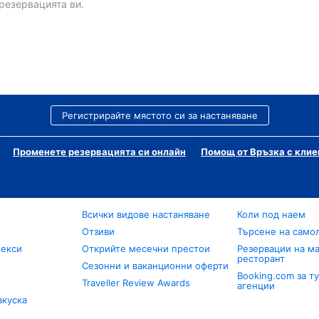
резервацията ви.
Регистрирайте мястото си за настаняване
Променете резервацията си онлайн
Помощ от Връзка с клие
Всички видове настаняване
Коли под наем
Отзиви
Търсене на само
лекси
Открийте месечни престои
Резервации на ма
ресторант
Сезонни и ваканционни оферти
Booking.com за т
Traveller Review Awards
агенции
акуска