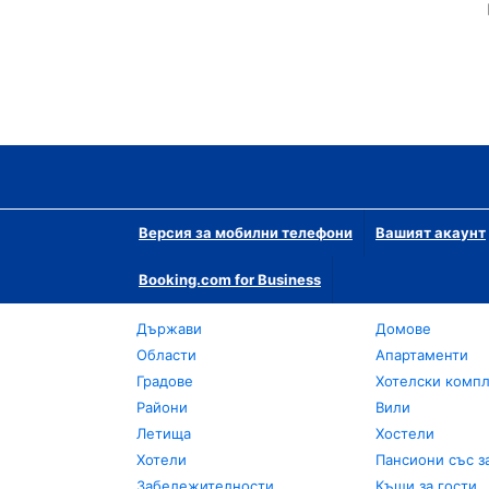
Версия за мобилни телефони
Вашият акаунт
Booking.com for Business
Държави
Домове
Области
Апартаменти
Градове
Хотелски комп
Райони
Вили
Летища
Хостели
Хотели
Пансиони със з
Забележителности
Къщи за гости