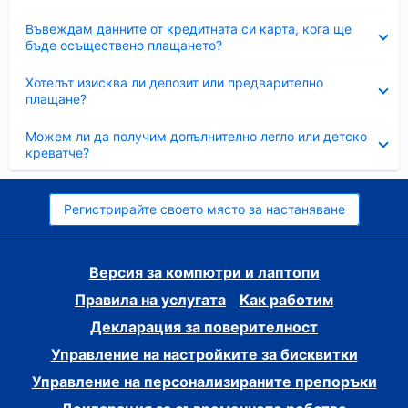
Свито
Въвеждам данните от кредитната си карта, кога ще
бъде осъществено плащането?
Свито
Хотелът изисква ли депозит или предварително
плащане?
Свито
Можем ли да получим допълнително легло или детско
креватче?
Регистрирайте своето място за настаняване
Версия за компютри и лаптопи
Правила на услугата
Как работим
Декларация за поверителност
Управление на настройките за бисквитки
Управление на персонализираните препоръки