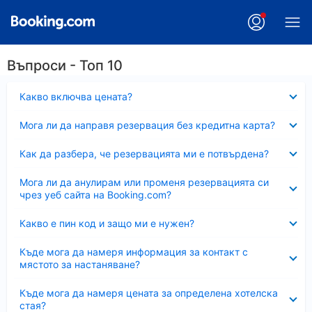
Въпроси - Топ 10
Свито
Какво включва цената?
Свито
Мога ли да направя резервация без кредитна карта?
Свито
Как да разбера, че резервацията ми е потвърдена?
Свито
Мога ли да анулирам или променя резервацията си
чрез уеб сайта на Booking.com?
Свито
Какво е пин код и защо ми е нужен?
Свито
Къде мога да намеря информация за контакт с
мястото за настаняване?
Свито
Къде мога да намеря цената за определена хотелска
стая?