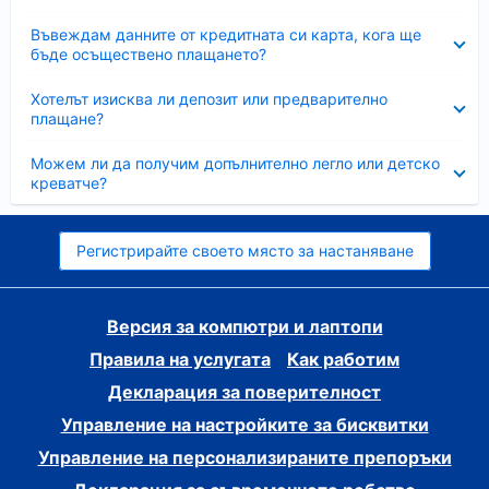
Свито
Въвеждам данните от кредитната си карта, кога ще
бъде осъществено плащането?
Свито
Хотелът изисква ли депозит или предварително
плащане?
Свито
Можем ли да получим допълнително легло или детско
креватче?
Регистрирайте своето място за настаняване
Версия за компютри и лаптопи
Правила на услугата
Как работим
Декларация за поверителност
Управление на настройките за бисквитки
Управление на персонализираните препоръки