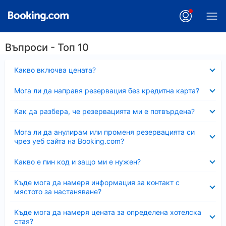
Въпроси - Топ 10
Свито
Какво включва цената?
Свито
Мога ли да направя резервация без кредитна карта?
Свито
Как да разбера, че резервацията ми е потвърдена?
Свито
Мога ли да анулирам или променя резервацията си
чрез уеб сайта на Booking.com?
Свито
Какво е пин код и защо ми е нужен?
Свито
Къде мога да намеря информация за контакт с
мястото за настаняване?
Свито
Къде мога да намеря цената за определена хотелска
стая?