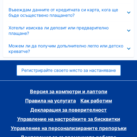
Свито
Въвеждам данните от кредитната си карта, кога ще
бъде осъществено плащането?
Свито
Хотелът изисква ли депозит или предварително
плащане?
Свито
Можем ли да получим допълнително легло или детско
креватче?
Регистрирайте своето място за настаняване
Версия за компютри и лаптопи
Правила на услугата
Как работим
Декларация за поверителност
Управление на настройките за бисквитки
Управление на персонализираните препоръки