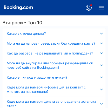
Въпроси - Топ 10
Свито
Какво включва цената?
Свито
Мога ли да направя резервация без кредитна карта?
Свито
Как да разбера, че резервацията ми е потвърдена?
Свито
Мога ли да анулирам или променя резервацията си
чрез уеб сайта на Booking.com?
Свито
Какво е пин код и защо ми е нужен?
Свито
Къде мога да намеря информация за контакт с
мястото за настаняване?
Свито
Къде мога да намеря цената за определена хотелска
стая?