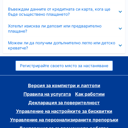
Свито
Въвеждам данните от кредитната си карта, кога ще
бъде осъществено плащането?
Свито
Хотелът изисква ли депозит или предварително
плащане?
Свито
Можем ли да получим допълнително легло или детско
креватче?
Регистрирайте своето място за настаняване
Версия за компютри и лаптопи
Правила на услугата
Как работим
Декларация за поверителност
Управление на настройките за бисквитки
Управление на персонализираните препоръки