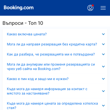
Въпроси - Топ 10
Свито
Какво включва цената?
Свито
Мога ли да направя резервация без кредитна карта?
Свито
Как да разбера, че резервацията ми е потвърдена?
Свито
Мога ли да анулирам или променя резервацията си
чрез уеб сайта на Booking.com?
Свито
Какво е пин код и защо ми е нужен?
Свито
Къде мога да намеря информация за контакт с
мястото за настаняване?
Свито
Къде мога да намеря цената за определена хотелска
стая?