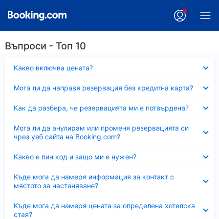
Въпроси - Топ 10
Свито
Какво включва цената?
Свито
Мога ли да направя резервация без кредитна карта?
Свито
Как да разбера, че резервацията ми е потвърдена?
Свито
Мога ли да анулирам или променя резервацията си
чрез уеб сайта на Booking.com?
Свито
Какво е пин код и защо ми е нужен?
Свито
Къде мога да намеря информация за контакт с
мястото за настаняване?
Свито
Къде мога да намеря цената за определена хотелска
стая?