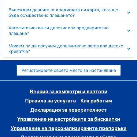
Свито
Въвеждам данните от кредитната си карта, кога ще
бъде осъществено плащането?
Свито
Хотелът изисква ли депозит или предварително
плащане?
Свито
Можем ли да получим допълнително легло или детско
креватче?
Регистрирайте своето място за настаняване
Версия за компютри и лаптопи
Правила на услугата
Как работим
Декларация за поверителност
Управление на настройките за бисквитки
Управление на персонализираните препоръки