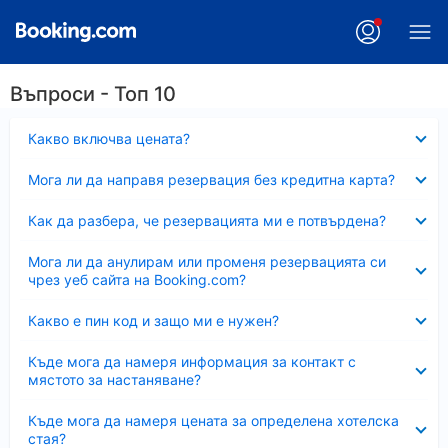
Въпроси - Топ 10
Свито
Какво включва цената?
Свито
Мога ли да направя резервация без кредитна карта?
Свито
Как да разбера, че резервацията ми е потвърдена?
Свито
Мога ли да анулирам или променя резервацията си
чрез уеб сайта на Booking.com?
Свито
Какво е пин код и защо ми е нужен?
Свито
Къде мога да намеря информация за контакт с
мястото за настаняване?
Свито
Къде мога да намеря цената за определена хотелска
стая?