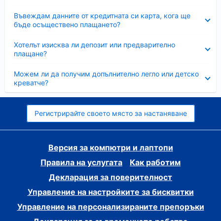
Свито
Въвеждам данните от кредитната си карта, кога ще
бъде осъществено плащането?
Свито
Хотелът изисква ли депозит или предварително
плащане?
Свито
Можем ли да получим допълнително легло или детско
креватче?
Регистрирайте своето място за настаняване
Версия за компютри и лаптопи
Правила на услугата
Как работим
Декларация за поверителност
Управление на настройките за бисквитки
Управление на персонализираните препоръки