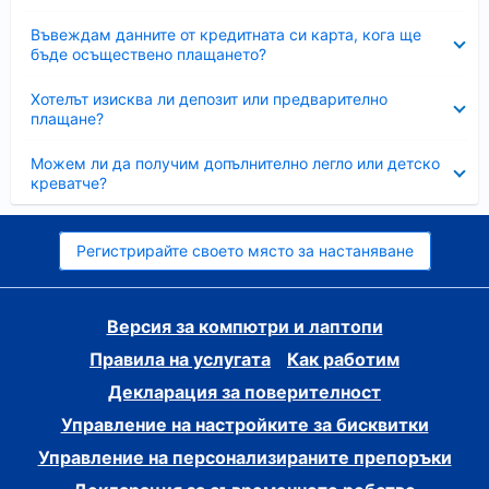
Свито
Въвеждам данните от кредитната си карта, кога ще
бъде осъществено плащането?
Свито
Хотелът изисква ли депозит или предварително
плащане?
Свито
Можем ли да получим допълнително легло или детско
креватче?
Регистрирайте своето място за настаняване
Версия за компютри и лаптопи
Правила на услугата
Как работим
Декларация за поверителност
Управление на настройките за бисквитки
Управление на персонализираните препоръки