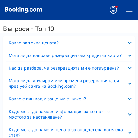
Въпроси - Топ 10
Свито
Какво включва цената?
Свито
Мога ли да направя резервация без кредитна карта?
Свито
Как да разбера, че резервацията ми е потвърдена?
Свито
Мога ли да анулирам или променя резервацията си
чрез уеб сайта на Booking.com?
Свито
Какво е пин код и защо ми е нужен?
Свито
Къде мога да намеря информация за контакт с
мястото за настаняване?
Свито
Къде мога да намеря цената за определена хотелска
стая?