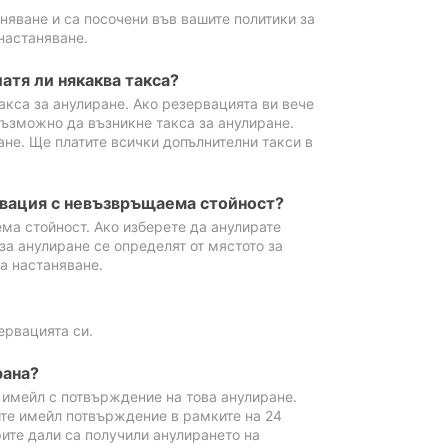
аняване и са посочени във вашите политики за
настаняване.
атя ли някаква такса?
акса за анулиране. Ако резервацията ви вече
възможно да възникне такса за анулиране.
ане. Ще платите всички допълнителни такси в
рвация с невъзвръщаема стойност?
ма стойност. Ако изберете да анулирате
за анулиране се определят от мястото за
а настаняване.
ервацията си.
рана?
м имейл с потвърждение на това анулиране.
ите имейл потвърждение в рамките на 24
рите дали са получили анулирането на