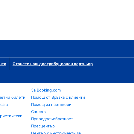
нти
Станете наш дистрибуционен партньор
За Booking.com
летни билети
Помощ от Връзка с клиенти
са в
Помощ за партньори
Careers
уристически
Природосъобразност
Пресцентър
Център с инструменти за