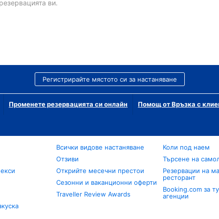
резервацията ви.
Регистрирайте мястото си за настаняване
Променете резервацията си онлайн
Помощ от Връзка с клие
Всички видове настаняване
Коли под наем
Отзиви
Търсене на само
лекси
Открийте месечни престои
Резервации на ма
ресторант
Сезонни и ваканционни оферти
Booking.com за т
Traveller Review Awards
агенции
акуска