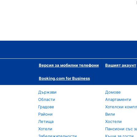
Версия за мобилни телефони
Вашият акаунт
Booking.com for Business
Държави
Домове
Области
Апартаменти
Градове
Хотелски комп
Райони
Вили
Летища
Хостели
Хотели
Пансиони със з
Забележителности
Къщи за гости