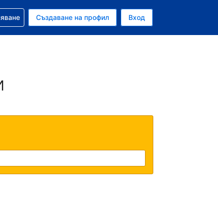
няване
Създаване на профил
Вход
ар
и