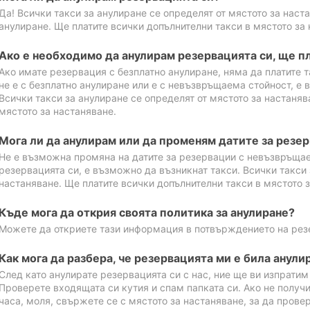
Да! Всички такси за анулиране се определят от мястото за наст
анулиране. Ще платите всички допълнителни такси в мястото за 
Ако е необходимо да анулирам резервацията си, ще пл
Ако имате резервация с безплатно анулиране, няма да платите т
не е с безплатно анулиране или е с невъзвръщаема стойност, е 
Всички такси за анулиране се определят от мястото за настаняв
мястото за настаняване.
Мога ли да анулирам или да променям датите за резе
Не е възможна промяна на датите за резервации с невъзвръщае
резервацията си, е възможно да възникнат такси. Всички такси 
настаняване. Ще платите всички допълнителни такси в мястото з
Къде мога да открия своята политика за анулиране?
Можете да откриете тази информация в потвърждението на рез
Как мога да разбера, че резервацията ми е била анули
След като анулирате резервацията си с нас, ние ще ви изпрати
Проверете входящата си кутия и спам папката си. Ако не получ
часа, моля, свържете се с мястото за настаняване, за да прове