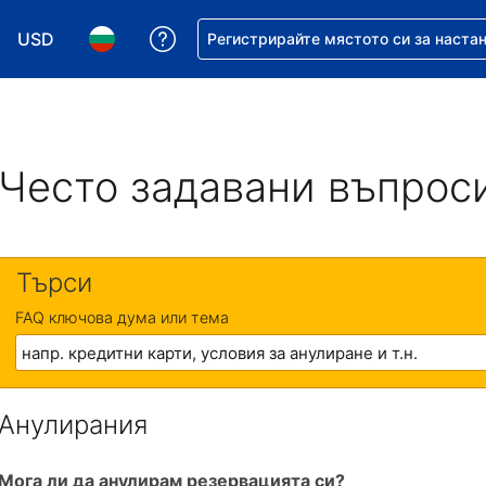
USD
Помощ с резервацията ви
Регистрирайте мястото си за наста
Избор на валута. Избрана валута - Американски дол
Избор на език. Избран език - Български
Често задавани въпрос
Търси
FAQ ключова дума или тема
Анулирания
Мога ли да анулирам резервацията си?