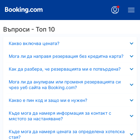
Въпроси - Топ 10
Свито
Какво включва цената?
Свито
Мога ли да направя резервация без кредитна карта?
Свито
Как да разбера, че резервацията ми е потвърдена?
Свито
Мога ли да анулирам или променя резервацията си
чрез уеб сайта на Booking.com?
Свито
Какво е пин код и защо ми е нужен?
Свито
Къде мога да намеря информация за контакт с
мястото за настаняване?
Свито
Къде мога да намеря цената за определена хотелска
стая?