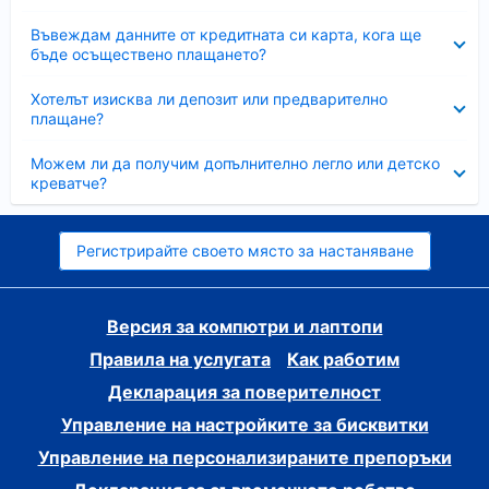
Свито
Въвеждам данните от кредитната си карта, кога ще
бъде осъществено плащането?
Свито
Хотелът изисква ли депозит или предварително
плащане?
Свито
Можем ли да получим допълнително легло или детско
креватче?
Регистрирайте своето място за настаняване
Версия за компютри и лаптопи
Правила на услугата
Как работим
Декларация за поверителност
Управление на настройките за бисквитки
Управление на персонализираните препоръки