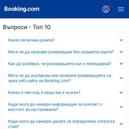
Въпроси - Топ 10
Свито
Какво включва цената?
Свито
Мога ли да направя резервация без кредитна карта?
Свито
Как да разбера, че резервацията ми е потвърдена?
Свито
Мога ли да анулирам или променя резервацията си
чрез уеб сайта на Booking.com?
Свито
Какво е пин код и защо ми е нужен?
Свито
Къде мога да намеря информация за контакт с
мястото за настаняване?
Свито
Къде мога да намеря цената за определена хотелска
стая?