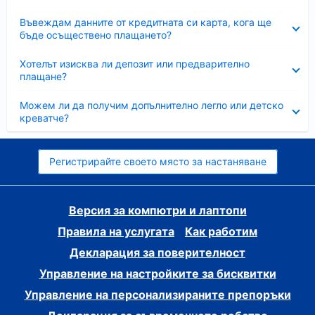
Свито
Въвеждам данните от кредитната си карта, кога ще
бъде осъществено плащането?
Свито
Хотелът изисква ли депозит или предварително
плащане?
Свито
Можем ли да получим допълнително легло или детско
креватче?
Регистрирайте своето място за настаняване
Версия за компютри и лаптопи
Правила на услугата
Как работим
Декларация за поверителност
Управление на настройките за бисквитки
Управление на персонализираните препоръки