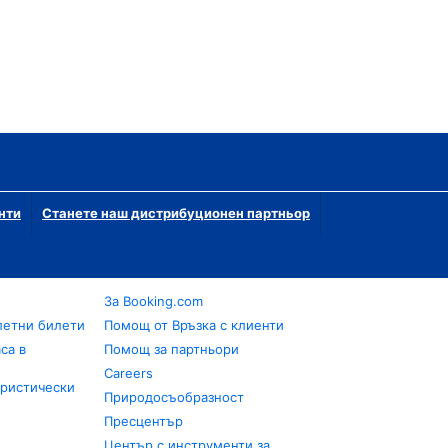
нти
Станете наш дистрибуционен партньор
За Booking.com
летни билети
Помощ от Връзка с клиенти
са в
Помощ за партньори
Careers
уристически
Природосъобразност
Пресцентър
Център с инструменти за