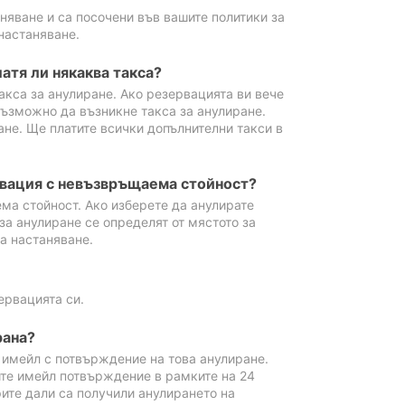
аняване и са посочени във вашите политики за
настаняване.
атя ли някаква такса?
акса за анулиране. Ако резервацията ви вече
възможно да възникне такса за анулиране.
ане. Ще платите всички допълнителни такси в
рвация с невъзвръщаема стойност?
ма стойност. Ако изберете да анулирате
за анулиране се определят от мястото за
а настаняване.
ервацията си.
рана?
м имейл с потвърждение на това анулиране.
ите имейл потвърждение в рамките на 24
рите дали са получили анулирането на