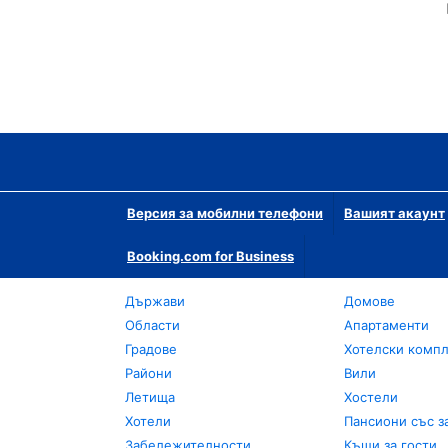
Версия за мобилни телефони
Вашият акаунт
Booking.com for Business
Държави
Домове
Области
Апартаменти
Градове
Хотелски комп
Райони
Вили
Летища
Хостели
Хотели
Пансиони със з
Забележителности
Къщи за гости