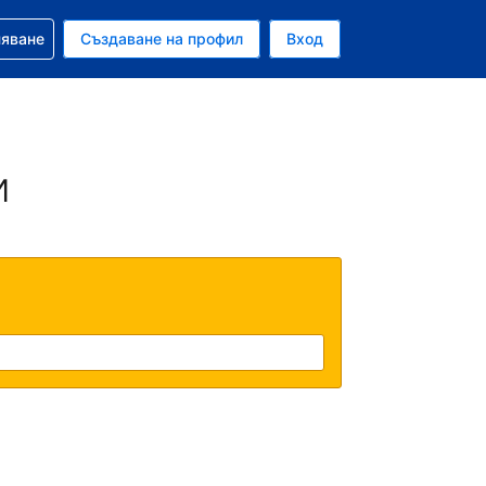
няване
Създаване на профил
Вход
и