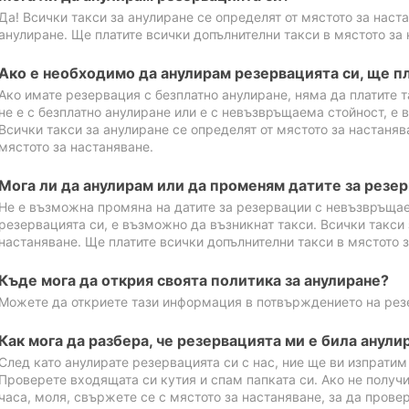
Да! Всички такси за анулиране се определят от мястото за наст
анулиране. Ще платите всички допълнителни такси в мястото за 
Ако е необходимо да анулирам резервацията си, ще пл
Ако имате резервация с безплатно анулиране, няма да платите т
не е с безплатно анулиране или е с невъзвръщаема стойност, е 
Всички такси за анулиране се определят от мястото за настаняв
мястото за настаняване.
Мога ли да анулирам или да променям датите за резе
Не е възможна промяна на датите за резервации с невъзвръщае
резервацията си, е възможно да възникнат такси. Всички такси 
настаняване. Ще платите всички допълнителни такси в мястото з
Къде мога да открия своята политика за анулиране?
Можете да откриете тази информация в потвърждението на рез
Как мога да разбера, че резервацията ми е била анули
След като анулирате резервацията си с нас, ние ще ви изпрати
Проверете входящата си кутия и спам папката си. Ако не получ
часа, моля, свържете се с мястото за настаняване, за да прове