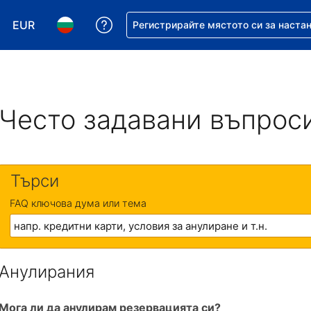
EUR
Помощ с резервацията ви
Регистрирайте мястото си за наста
Избор на валута. Избрана валута - Евро
Избор на език. Избран език - Български
Често задавани въпрос
Търси
FAQ ключова дума или тема
Анулирания
Мога ли да анулирам резервацията си?