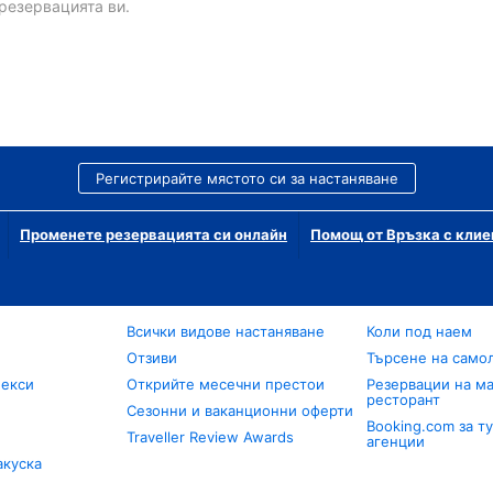
резервацията ви.
Регистрирайте мястото си за настаняване
Променете резервацията си онлайн
Помощ от Връзка с клие
Всички видове настаняване
Коли под наем
Отзиви
Търсене на само
лекси
Открийте месечни престои
Резервации на ма
ресторант
Сезонни и ваканционни оферти
Booking.com за т
Traveller Review Awards
агенции
акуска