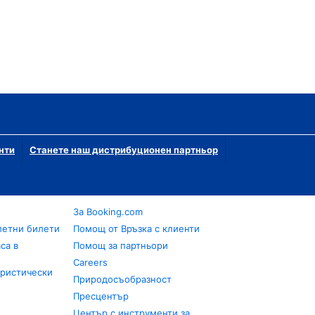
нти
Станете наш дистрибуционен партньор
За Booking.com
летни билети
Помощ от Връзка с клиенти
са в
Помощ за партньори
Careers
уристически
Природосъобразност
Пресцентър
Център с инструменти за