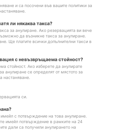
аняване и са посочени във вашите политики за
настаняване.
атя ли някаква такса?
акса за анулиране. Ако резервацията ви вече
възможно да възникне такса за анулиране.
ане. Ще платите всички допълнителни такси в
рвация с невъзвръщаема стойност?
ма стойност. Ако изберете да анулирате
за анулиране се определят от мястото за
а настаняване.
ервацията си.
рана?
м имейл с потвърждение на това анулиране.
ите имейл потвърждение в рамките на 24
рите дали са получили анулирането на