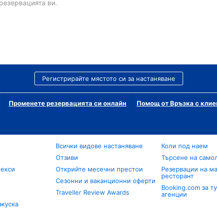
резервацията ви.
Регистрирайте мястото си за настаняване
Променете резервацията си онлайн
Помощ от Връзка с клие
Всички видове настаняване
Коли под наем
Отзиви
Търсене на само
лекси
Открийте месечни престои
Резервации на ма
ресторант
Сезонни и ваканционни оферти
Booking.com за т
Traveller Review Awards
агенции
акуска