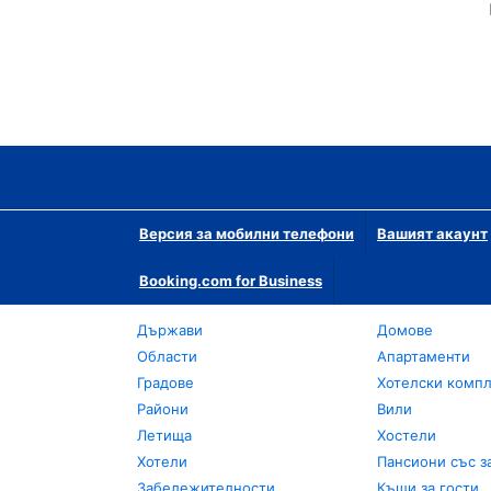
Версия за мобилни телефони
Вашият акаунт
Booking.com for Business
Държави
Домове
Области
Апартаменти
Градове
Хотелски комп
Райони
Вили
Летища
Хостели
Хотели
Пансиони със з
Забележителности
Къщи за гости