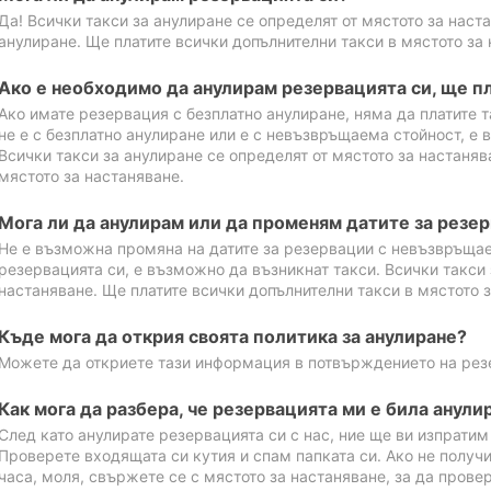
Да! Всички такси за анулиране се определят от мястото за наст
анулиране. Ще платите всички допълнителни такси в мястото за 
Ако е необходимо да анулирам резервацията си, ще пл
Ако имате резервация с безплатно анулиране, няма да платите т
не е с безплатно анулиране или е с невъзвръщаема стойност, е 
Всички такси за анулиране се определят от мястото за настаняв
мястото за настаняване.
Мога ли да анулирам или да променям датите за резе
Не е възможна промяна на датите за резервации с невъзвръщае
резервацията си, е възможно да възникнат такси. Всички такси 
настаняване. Ще платите всички допълнителни такси в мястото з
Къде мога да открия своята политика за анулиране?
Можете да откриете тази информация в потвърждението на рез
Как мога да разбера, че резервацията ми е била анули
След като анулирате резервацията си с нас, ние ще ви изпрати
Проверете входящата си кутия и спам папката си. Ако не получ
часа, моля, свържете се с мястото за настаняване, за да прове