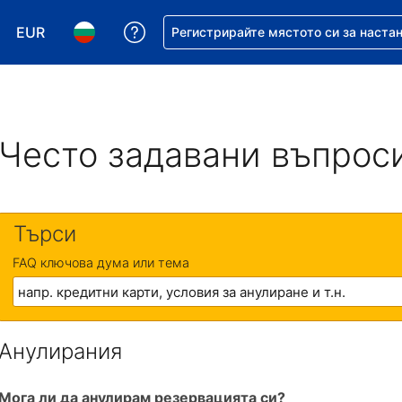
EUR
Помощ с резервацията ви
Регистрирайте мястото си за наста
Избор на валута. Избрана валута - Евро
Избор на език. Избран език - Български
Често задавани въпрос
Търси
FAQ ключова дума или тема
Анулирания
Мога ли да анулирам резервацията си?