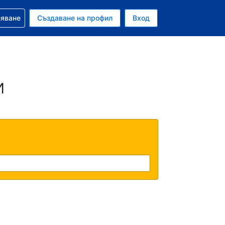
няване
Създаване на профил
Вход
и