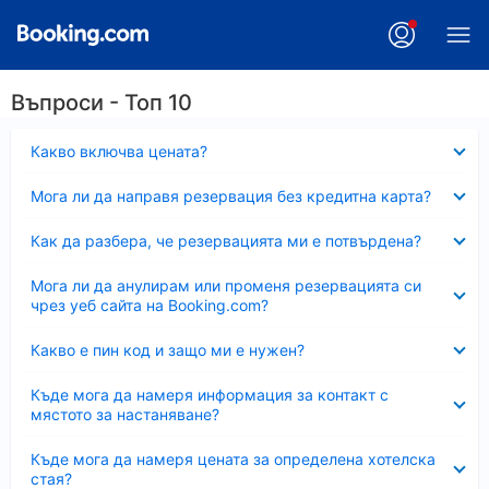
Въпроси - Топ 10
Свито
Какво включва цената?
Свито
Мога ли да направя резервация без кредитна карта?
Свито
Как да разбера, че резервацията ми е потвърдена?
Свито
Мога ли да анулирам или променя резервацията си
чрез уеб сайта на Booking.com?
Свито
Какво е пин код и защо ми е нужен?
Свито
Къде мога да намеря информация за контакт с
мястото за настаняване?
Свито
Къде мога да намеря цената за определена хотелска
стая?