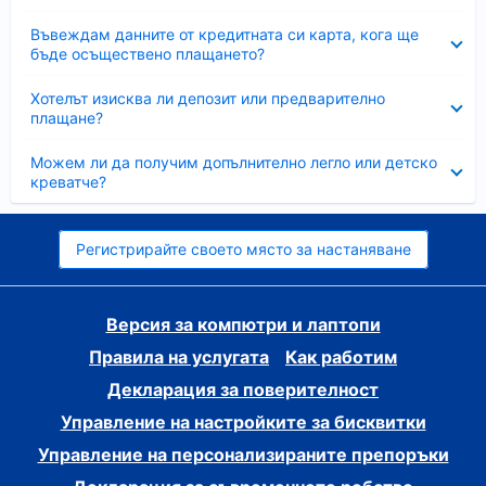
Свито
Въвеждам данните от кредитната си карта, кога ще
бъде осъществено плащането?
Свито
Хотелът изисква ли депозит или предварително
плащане?
Свито
Можем ли да получим допълнително легло или детско
креватче?
Регистрирайте своето място за настаняване
Версия за компютри и лаптопи
Правила на услугата
Как работим
Декларация за поверителност
Управление на настройките за бисквитки
Управление на персонализираните препоръки