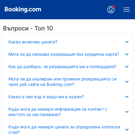
Въпроси - Топ 10
Свито
Какво включва цената?
Свито
Мога ли да направя резервация без кредитна карта?
Свито
Как да разбера, че резервацията ми е потвърдена?
Свито
Мога ли да анулирам или променя резервацията си
чрез уеб сайта на Booking.com?
Свито
Какво е пин код и защо ми е нужен?
Свито
Къде мога да намеря информация за контакт с
мястото за настаняване?
Свито
Къде мога да намеря цената за определена хотелска
стая?