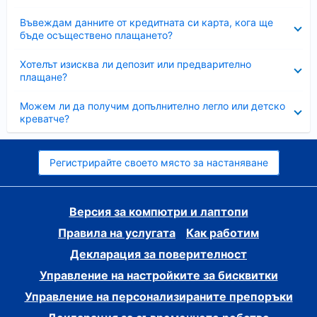
Свито
Въвеждам данните от кредитната си карта, кога ще
бъде осъществено плащането?
Свито
Хотелът изисква ли депозит или предварително
плащане?
Свито
Можем ли да получим допълнително легло или детско
креватче?
Регистрирайте своето място за настаняване
Версия за компютри и лаптопи
Правила на услугата
Как работим
Декларация за поверителност
Управление на настройките за бисквитки
Управление на персонализираните препоръки