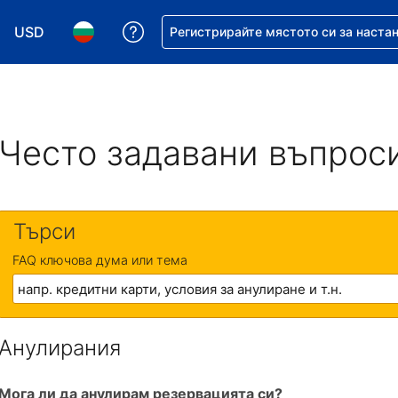
USD
Помощ с резервацията ви
Регистрирайте мястото си за наста
Избор на валута. Избрана валута - Американски дол
Избор на език. Избран език - Български
Често задавани въпрос
Търси
FAQ ключова дума или тема
Анулирания
Мога ли да анулирам резервацията си?