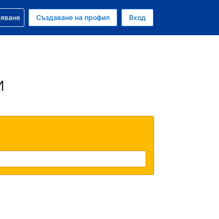
няване
Създаване на профил
Вход
ар
и