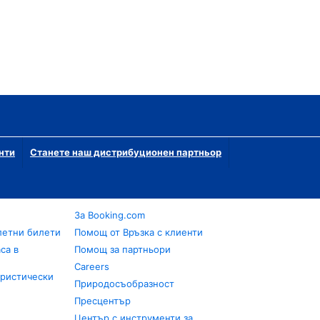
нти
Станете наш дистрибуционен партньор
За Booking.com
летни билети
Помощ от Връзка с клиенти
са в
Помощ за партньори
Careers
уристически
Природосъобразност
Пресцентър
Център с инструменти за