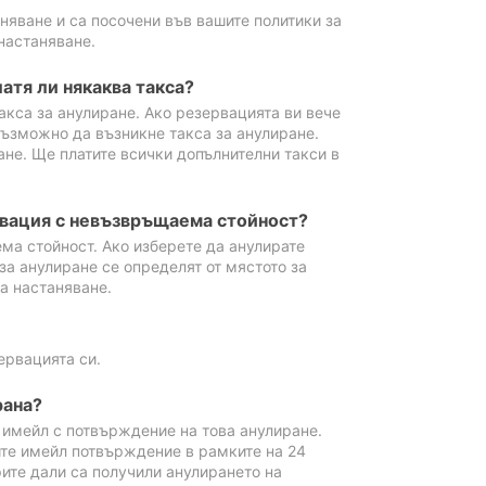
аняване и са посочени във вашите политики за
настаняване.
атя ли някаква такса?
акса за анулиране. Ако резервацията ви вече
възможно да възникне такса за анулиране.
ане. Ще платите всички допълнителни такси в
рвация с невъзвръщаема стойност?
ма стойност. Ако изберете да анулирате
за анулиране се определят от мястото за
а настаняване.
ервацията си.
рана?
м имейл с потвърждение на това анулиране.
ите имейл потвърждение в рамките на 24
рите дали са получили анулирането на