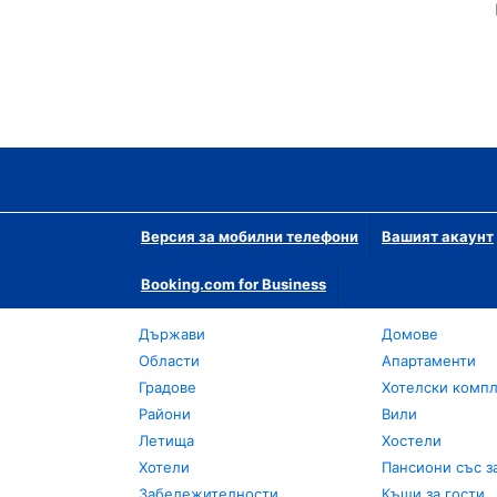
Версия за мобилни телефони
Вашият акаунт
Booking.com for Business
Държави
Домове
Области
Апартаменти
Градове
Хотелски комп
Райони
Вили
Летища
Хостели
Хотели
Пансиони със з
Забележителности
Къщи за гости