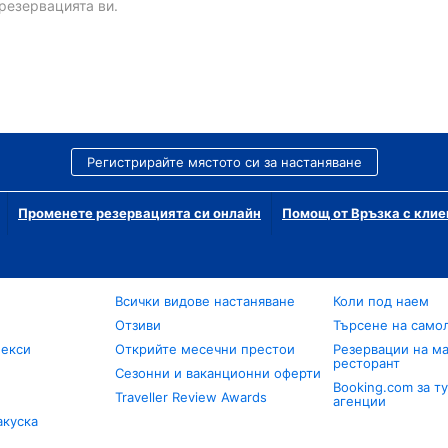
резервацията ви.
Регистрирайте мястото си за настаняване
Променете резервацията си онлайн
Помощ от Връзка с клие
Всички видове настаняване
Коли под наем
Отзиви
Търсене на само
лекси
Открийте месечни престои
Резервации на ма
ресторант
Сезонни и ваканционни оферти
Booking.com за т
Traveller Review Awards
агенции
акуска