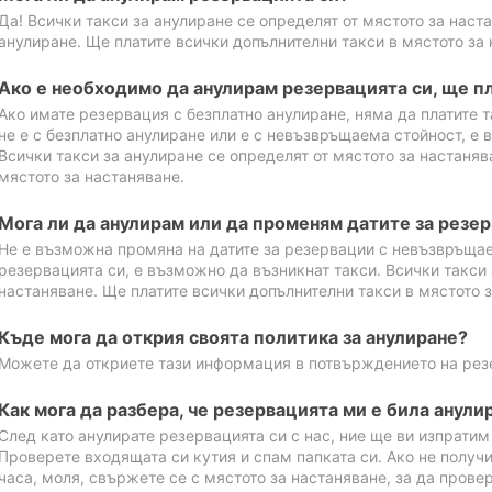
Да! Всички такси за анулиране се определят от мястото за наст
анулиране. Ще платите всички допълнителни такси в мястото за 
Ако е необходимо да анулирам резервацията си, ще пл
Ако имате резервация с безплатно анулиране, няма да платите т
не е с безплатно анулиране или е с невъзвръщаема стойност, е 
Всички такси за анулиране се определят от мястото за настаняв
мястото за настаняване.
Мога ли да анулирам или да променям датите за резе
Не е възможна промяна на датите за резервации с невъзвръщае
резервацията си, е възможно да възникнат такси. Всички такси 
настаняване. Ще платите всички допълнителни такси в мястото з
Къде мога да открия своята политика за анулиране?
Можете да откриете тази информация в потвърждението на рез
Как мога да разбера, че резервацията ми е била анули
След като анулирате резервацията си с нас, ние ще ви изпрати
Проверете входящата си кутия и спам папката си. Ако не получ
часа, моля, свържете се с мястото за настаняване, за да прове