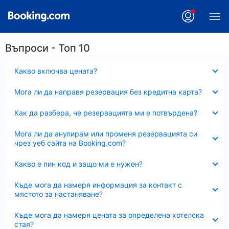
Въпроси - Топ 10
Свито
Какво включва цената?
Свито
Мога ли да направя резервация без кредитна карта?
Свито
Как да разбера, че резервацията ми е потвърдена?
Свито
Мога ли да анулирам или променя резервацията си
чрез уеб сайта на Booking.com?
Свито
Какво е пин код и защо ми е нужен?
Свито
Къде мога да намеря информация за контакт с
мястото за настаняване?
Свито
Къде мога да намеря цената за определена хотелска
стая?