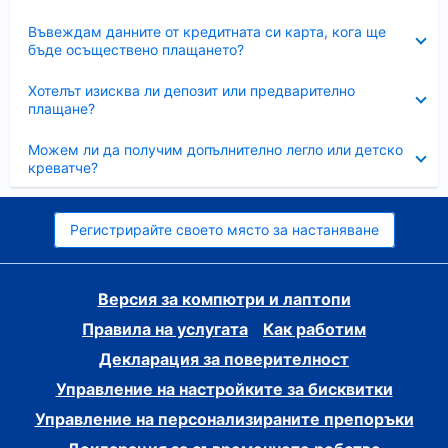
Свито
Въвеждам данните от кредитната си карта, кога ще
бъде осъществено плащането?
Свито
Хотелът изисква ли депозит или предварително
плащане?
Свито
Можем ли да получим допълнително легло или детско
креватче?
Регистрирайте своето място за настаняване
Версия за компютри и лаптопи
Правила на услугата
Как работим
Декларация за поверителност
Управление на настройките за бисквитки
Управление на персонализираните препоръки