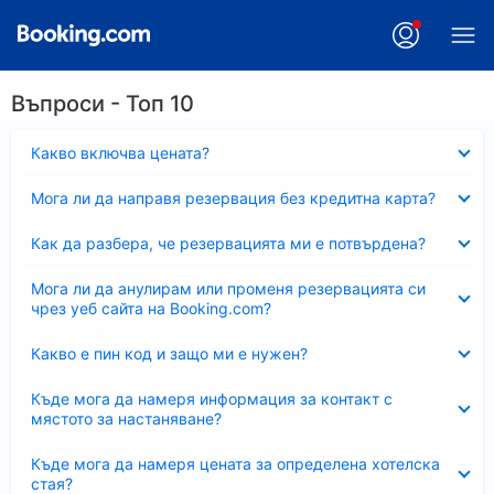
Въпроси - Топ 10
Свито
Какво включва цената?
Свито
Мога ли да направя резервация без кредитна карта?
Свито
Как да разбера, че резервацията ми е потвърдена?
Свито
Мога ли да анулирам или променя резервацията си
чрез уеб сайта на Booking.com?
Свито
Какво е пин код и защо ми е нужен?
Свито
Къде мога да намеря информация за контакт с
мястото за настаняване?
Свито
Къде мога да намеря цената за определена хотелска
стая?