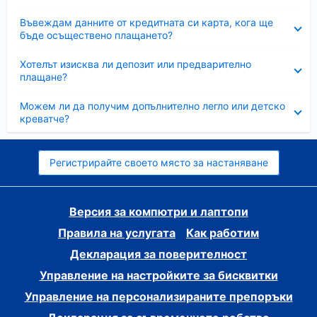
Свито
Въвеждам данните от кредитната си карта, кога ще
бъде осъществено плащането?
Свито
Хотелът изисква ли депозит или предварително
плащане?
Свито
Можем ли да получим допълнително легло или детско
креватче?
Регистрирайте своето място за настаняване
Версия за компютри и лаптопи
Правила на услугата
Как работим
Декларация за поверителност
Управление на настройките за бисквитки
Управление на персонализираните препоръки