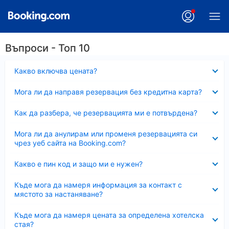
Въпроси - Топ 10
Свито
Какво включва цената?
Свито
Мога ли да направя резервация без кредитна карта?
Свито
Как да разбера, че резервацията ми е потвърдена?
Свито
Мога ли да анулирам или променя резервацията си
чрез уеб сайта на Booking.com?
Свито
Какво е пин код и защо ми е нужен?
Свито
Къде мога да намеря информация за контакт с
мястото за настаняване?
Свито
Къде мога да намеря цената за определена хотелска
стая?