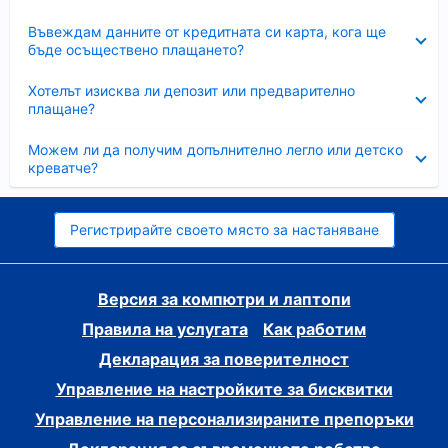
Свито
Въвеждам данните от кредитната си карта, кога ще
бъде осъществено плащането?
Свито
Хотелът изисква ли депозит или предварително
плащане?
Свито
Можем ли да получим допълнително легло или детско
креватче?
Регистрирайте своето място за настаняване
Версия за компютри и лаптопи
Правила на услугата
Как работим
Декларация за поверителност
Управление на настройките за бисквитки
Управление на персонализираните препоръки