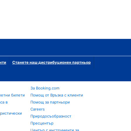
нти
Станете наш дистрибуционен партньор
За Booking.com
летни билети
Помощ от Връзка с клиенти
са в
Помощ за партньори
Careers
уристически
Природосъобразност
Пресцентър
Център с инструменти за