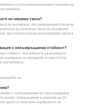
аняване и са посочени във вашите политики за
настаняване.
атя ли някаква такса?
акса за анулиране. Ако резервацията ви вече
възможно да възникне такса за анулиране.
ане. Ще платите всички допълнителни такси в
рвация с невъзвръщаема стойност?
ма стойност. Ако изберете да анулирате
за анулиране се определят от мястото за
а настаняване.
ервацията си.
рана?
м имейл с потвърждение на това анулиране.
ите имейл потвърждение в рамките на 24
рите дали са получили анулирането на