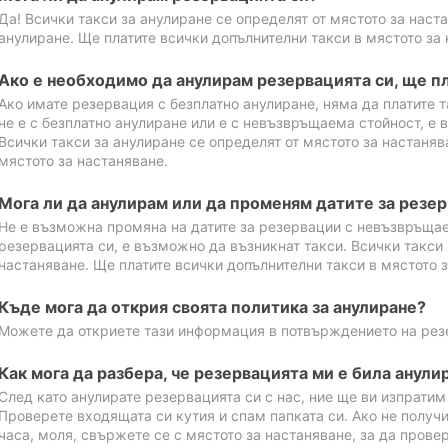
Да! Всички такси за анулиране се определят от мястото за наст
анулиране. Ще платите всички допълнителни такси в мястото за 
Ако е необходимо да анулирам резервацията си, ще пл
Ако имате резервация с безплатно анулиране, няма да платите т
не е с безплатно анулиране или е с невъзвръщаема стойност, е 
Всички такси за анулиране се определят от мястото за настаняв
мястото за настаняване.
Мога ли да анулирам или да променям датите за резе
Не е възможна промяна на датите за резервации с невъзвръщае
резервацията си, е възможно да възникнат такси. Всички такси 
настаняване. Ще платите всички допълнителни такси в мястото з
Къде мога да открия своята политика за анулиране?
Можете да откриете тази информация в потвърждението на рез
Как мога да разбера, че резервацията ми е била анули
След като анулирате резервацията си с нас, ние ще ви изпрати
Проверете входящата си кутия и спам папката си. Ако не получ
часа, моля, свържете се с мястото за настаняване, за да прове