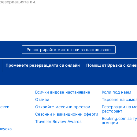
резервацията ви.
Регистрирайте мястото си за настаняване
Променете резервацията си онлайн
Помощ от Връзка с клие
Всички видове настаняване
Коли под наем
Отзиви
Търсене на само
лекси
Открийте месечни престои
Резервации на ма
ресторант
Сезонни и ваканционни оферти
Booking.com за т
Traveller Review Awards
агенции
акуска