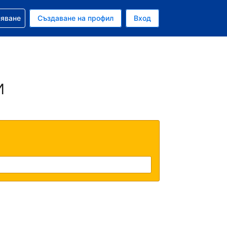
няване
Създаване на профил
Вход
и