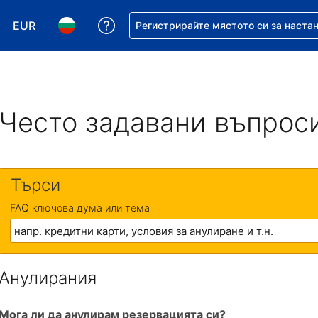
EUR
Помощ с резервацията ви
Регистрирайте мястото си за наста
Избор на валута. Избрана валута - Евро
Избор на език. Избран език - Български
Често задавани въпрос
Търси
FAQ ключова дума или тема
Анулирания
Мога ли да анулирам резервацията си?