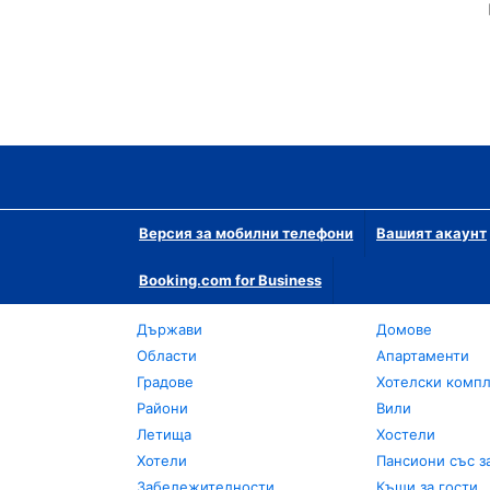
Версия за мобилни телефони
Вашият акаунт
Booking.com for Business
Държави
Домове
Области
Апартаменти
Градове
Хотелски комп
Райони
Вили
Летища
Хостели
Хотели
Пансиони със з
Забележителности
Къщи за гости